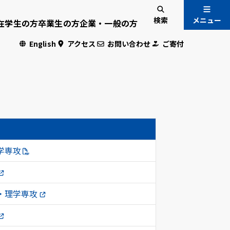
検索
メニュー
在学生の方
卒業生の方
企業・一般の方
English
アクセス
お問い合わせ
ご寄付
入試情報
国際交流
）
危機管理
学専攻
・学生専用
・理学専攻