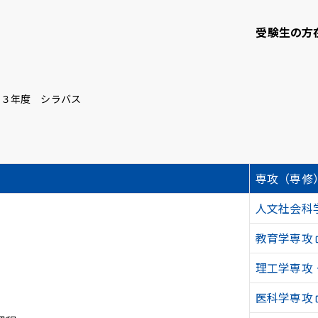
受験生の方
和３年度 シラバス
て
学部・大学院等
研究・社会連携
専攻（専修
知大学校友会
ご寄付のお願い
人文社会科
教育学専攻
問い合わせ
サイトポリシー
プライバシーポリシー
サイトマップ
教職員
理工学専攻
医科学専攻