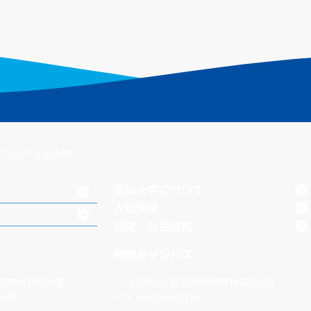
ことができる大学
高知大学について
入試情報
研究・社会連携
物部キャンパス
国市岡豊町小蓮
〒783-8502
高知県南国市物部乙200
1（代表）
TEL 088-864-5114