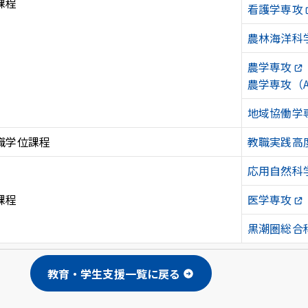
課程
看護学専攻
u
LINE
ub
農林海洋科
農学専攻
農学専攻（A
地域協働学
職学位課程
教職実践高
応用自然科
課程
医学専攻
黒潮圏総合
教育・学生支援一覧に戻る