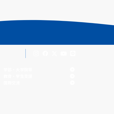
Inst
Face
X
You
LINE
agra
boo
Tub
学部・大学院等
m
k
e
教育・学生支援
国際交流