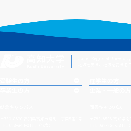
Super Regional University
地域を支え、地域を変える
受験生の方
在学生の方
卒業生の方
企業・一般の方
朝倉キャンパス
岡豊キャンパス
〒780-8520
高知県高知市曙町二丁目5番1号
〒783-8505
高知県南
TEL 088-844-0111（代表）
TEL 088-866-581