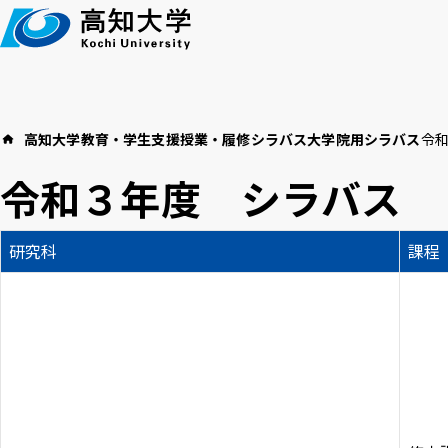
本
文
へ
高知大学
教育・学生支援
授業・履修
シラバス
大学院用シラバス
令
高知大学につい
イベント
教育・学生支援
令和３年度 シラバス
お知らせ
研究科
課程
高
言語 ：
日本語
English
アクセス
採用情報
お
文字サイズ ：
標準
大
背景色 ：
白
青
黒