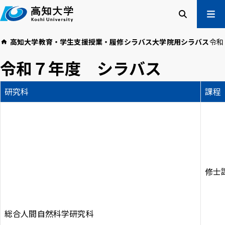
本
文
へ
検索
メ
高知大学
教育・学生支援
授業・履修
シラバス
大学院用シラバス
令和
ニュー
受験生の方
令和７年度 シラバス
在学生の方
卒業生の方
研究科
課程
企業・一般の方
高知大学について
学部・大学院等
入試情報
教育・学生支援
研究・社会連携
国際交流
修士
高知大学校友会
ご寄付のお願い
危機管理
総合人間自然科学研究科