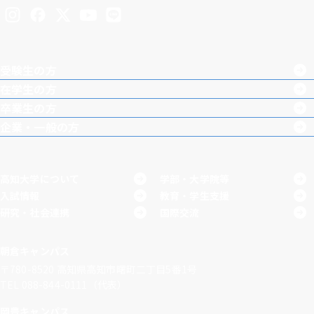
Inst
Face
X
You
LINE
agra
boo
Tub
受験生の方
m
k
e
在学生の方
卒業生の方
企業・一般の方
高知大学について
学部・大学院等
入試情報
教育・学生支援
研究・社会連携
国際交流
朝倉キャンパス
〒780-8520
高知県高知市曙町二丁目5番1号
TEL 088-844-0111（代表）
岡豊キャンパス