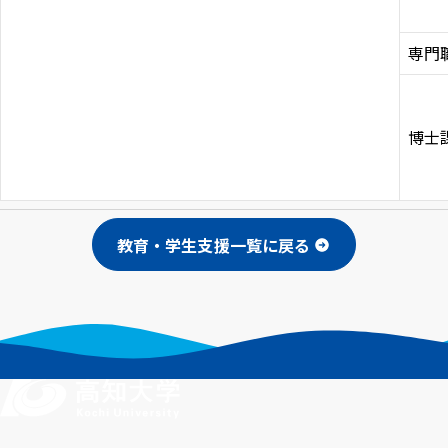
アクセス
採用情報
お問い合わせ
サイトポリシー
プライバシーポリシー
サイトマップ
教職員・学生専用
専門
博士
Inst
Face
X
You
LINE
agra
boo
Tub
m
k
イベント
e
お知らせ
教育・学生支援一覧に戻る
言語 ：
日本語
English
文字サイズ ：
標準
大
背景色 ：
白
青
黒