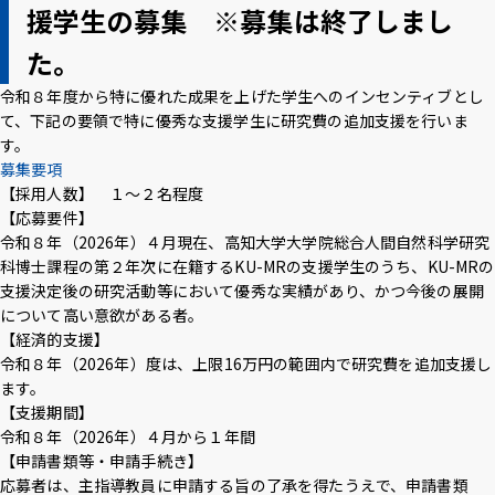
援学生の募集 ※募集は終了しまし
た。
令和８年度から特に優れた成果を上げた学生へのインセンティブとし
て、下記の要領で特に優秀な支援学生に研究費の追加支援を行いま
す。
募集要項
【採用人数】 １～２名程度
【応募要件】
令和８年（2026年）４月現在、高知大学大学院総合人間自然科学研究
科博士課程の第２年次に在籍するKU-MRの支援学生のうち、KU-MRの
支援決定後の研究活動等において優秀な実績があり、かつ今後の展開
について高い意欲がある者。
【経済的支援】
令和８年（2026年）度は、上限16万円の範囲内で研究費を追加支援し
ます。
【支援期間】
令和８年（2026年）４月から１年間
【申請書類等・申請手続き】
応募者は、主指導教員に申請する旨の了承を得たうえで、申請書類