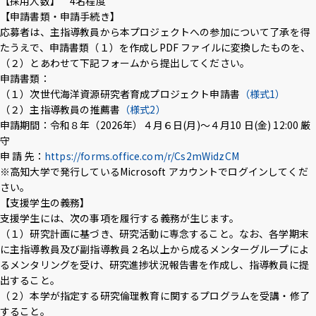
【採用人数】 4名程度
【申請書類・申請手続き】
応募者は、主指導教員から本プロジェクトへの参加について了承を得
たうえで、申請書類（１）を作成しPDF ファイルに変換したものを、
（２）とあわせて下記フォームから提出してください。
申請書類：
（１）次世代海洋資源研究者育成プロジェクト申請書
（様式1）
（２）主指導教員の推薦書
（様式2）
申請期間：令和８年（2026年）４月６日(月)〜４月10 日(金) 12:00 厳
守
申 請 先：
https://forms.office.com/r/Cs2mWidzCM
※高知大学で発行しているMicrosoft アカウントでログインしてくだ
さい。
【支援学生の義務】
支援学生には、次の事項を履行する義務が生じます。
（１）研究計画に基づき、研究活動に専念すること。なお、各学期末
に主指導教員及び副指導教員２名以上から成るメンターグループによ
るメンタリングを受け、研究進捗状況報告書を作成し、指導教員に提
出すること。
（２）本学が指定する研究倫理教育に関するプログラムを受講・修了
すること。