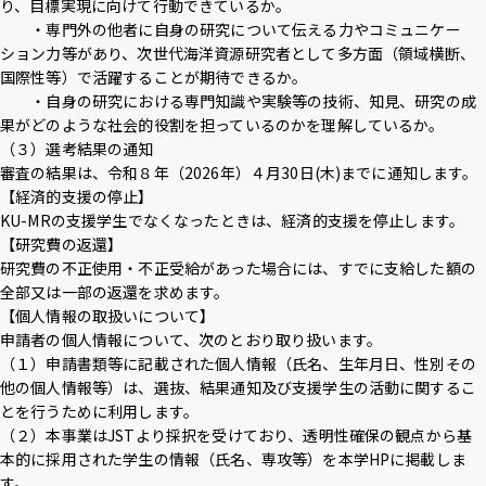
り、目標実現に向けて行動できているか。
・専門外の他者に自身の研究について伝える力やコミュニケー
ション力等があり、次世代海洋資源研究者として多方面（領域横断、
国際性等）で活躍することが期待できるか。
・自身の研究における専門知識や実験等の技術、知見、研究の成
果がどのような社会的役割を担っているのかを理解しているか。
（３）選考結果の通知
審査の結果は、令和８年（2026年）４月30日(木)までに通知します。
【経済的支援の停止】
KU-MRの支援学生でなくなったときは、経済的支援を停止します。
【研究費の返還】
研究費の不正使用・不正受給があった場合には、すでに支給した額の
全部又は一部の返還を求めます。
【個人情報の取扱いについて】
申請者の個人情報について、次のとおり取り扱います。
（１）申請書類等に記載された個人情報（氏名、生年月日、性別その
他の個人情報等）は、選抜、結果通知及び支援学生の活動に関するこ
とを行うために利用します。
（２）本事業はJSTより採択を受けており、透明性確保の観点から基
本的に採用された学生の情報（氏名、専攻等）を本学HPに掲載しま
す。