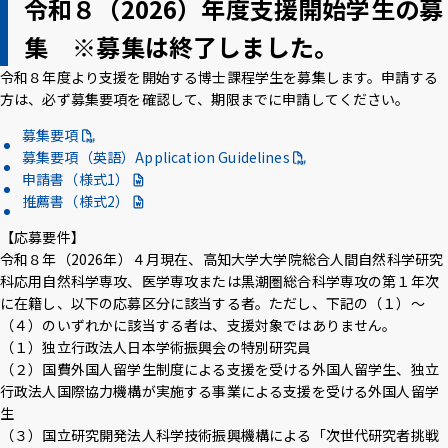
令和８（2026）年度支援開始学生の募
集 ※募集は終了しました。
令和８年度より支援を開始する博士課程学生を募集します。申請する
方は、必ず募集要項を確認して、期限までに申請してください。
募集要項
募集要項（英語）Application Guidelines
申請書（様式1）
推薦書（様式2）
【応募要件】
令和８年（2026年）４月現在、高知大学大学院総合人間自然科学研究
科応用自然科学専攻、医学専攻または黒潮圏総合科学専攻の第１年次
に在籍し、以下の応募区分に該当する者。ただし、下記の（１）～
（４）のいずれかに該当する者は、支援対象ではありません。
（１）独立行政法人日本学術振興会の特別研究員
（２）国費外国人留学生制度による支援を受ける外国人留学生、独立
行政法人国際協力機構が実施する事業による支援を受ける外国人留学
生
（３）国立研究開発法人科学技術振興機構による「次世代研究者挑戦