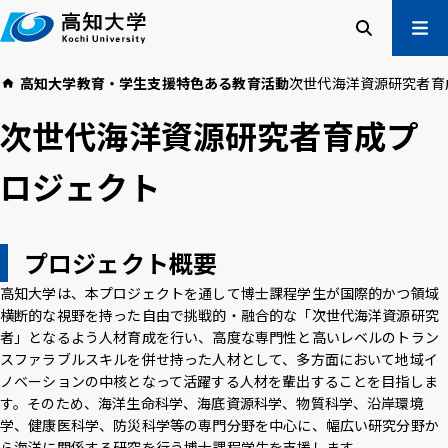
本
文
へ
検索
メ
高知大学
教育・学生支援
特色ある教育活動
次世代海洋資源研究者育
ニュー
受験生の方
次世代海洋資源研究者育成プ
在学生の方
卒業生の方
ロジェクト
企業・一般の方
プロジェクト概要
高知大学について
学部・大学院等
入試情報
教育・学生支援
高知大学は、本プロジェクトを通して博士課程学生が国際的かつ領域
研究・社会連携
国際交流
横断的な視野を持った自由で挑戦的・融合的な「次世代海洋資源研究
者」となるよう人材育成を行い、高度な専門性と高いレベルのトラン
スファラブルスキルを併せ持った人材として、多方面において地域イ
高知大学校友会
ご寄付のお願い
ノベーションの中核となって活躍する人材を輩出することを目指しま
す。そのため、海洋生命科学、海底資源科学、物質科学、沿岸環境
危機管理
学、健康医科学、防災科学等の専門分野を中心に、幅広い研究分野か
ら海洋に関係する研究を行う博士課程学生を支援します。