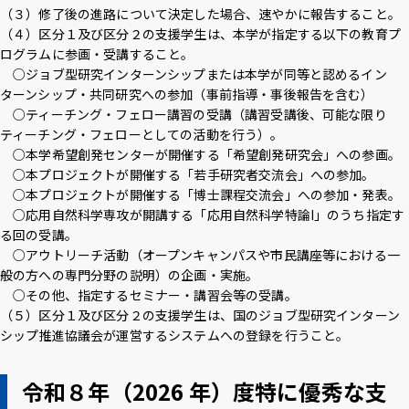
（３）修了後の進路について決定した場合、速やかに報告すること。
（４）区分１及び区分２の支援学生は、本学が指定する以下の教育プ
ログラムに参画・受講すること。
○ジョブ型研究インターンシップまたは本学が同等と認めるイン
ターンシップ・共同研究への参加（事前指導・事後報告を含む）
○ティーチング・フェロー講習の受講（講習受講後、可能な限り
ティーチング・フェローとしての活動を行う）。
○本学希望創発センターが開催する「希望創発研究会」への参画。
○本プロジェクトが開催する「若手研究者交流会」への参加。
○本プロジェクトが開催する「博士課程交流会」への参加・発表。
○応用自然科学専攻が開講する「応用自然科学特論I」のうち指定す
る回の受講。
○アウトリーチ活動（オープンキャンパスや市民講座等における一
般の方への専門分野の説明）の企画・実施。
○その他、指定するセミナー・講習会等の受講。
（５）区分１及び区分２の支援学生は、国のジョブ型研究インターン
シップ推進協議会が運営するシステムへの登録を行うこと。
令和８年（2026 年）度特に優秀な支