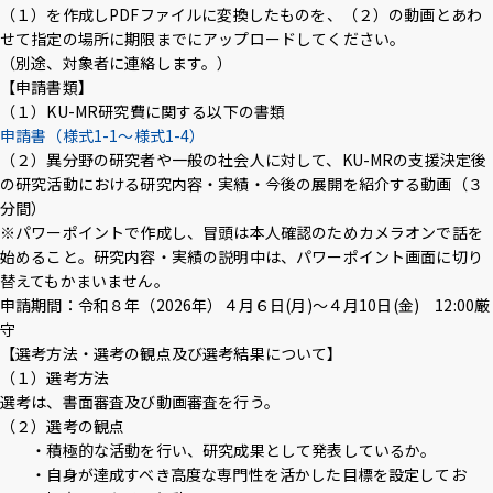
（１）を作成しPDFファイルに変換したものを、（２）の動画とあわ
せて指定の場所に期限までにアップロードしてください。
（別途、対象者に連絡します。）
【申請書類】
（１）KU-MR研究費に関する以下の書類
申請書（様式1-1～様式1-4）
（２）異分野の研究者や一般の社会人に対して、KU-MRの支援決定後
の研究活動における研究内容・実績・今後の展開を紹介する動画（３
分間）
※パワーポイントで作成し、冒頭は本人確認のためカメラオンで話を
始めること。研究内容・実績の説明中は、パワーポイント画面に切り
替えてもかまいません。
申請期間：令和８年（2026年）４月６日(月)〜４月10日(金) 12:00厳
守
【選考方法・選考の観点及び選考結果について】
（１）選考方法
選考は、書面審査及び動画審査を行う。
（２）選考の観点
・積極的な活動を行い、研究成果として発表しているか。
・自身が達成すべき高度な専門性を活かした目標を設定してお