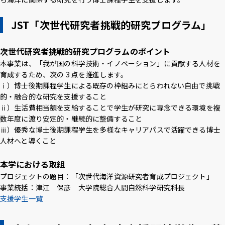
アクセス
採用情報
お問い合わせ
サイトポリシー
JST「次世代研究者挑戦的研究プログラム」
プライバシーポリシー
サイトマップ
教職員・学生専用
次世代研究者挑戦的研究プログラムのポイント
本事業は、「我が国の科学技術・イノベーション」に貢献する人材を
育成するため、次の 3 点を推進します。
Inst
Face
X
You
LINE
ⅰ）博士後期課程学生による既存の枠組みにとらわれない自由で挑戦
agra
boo
Tub
的・融合的な研究を支援すること
m
k
イベント
e
お知らせ
ⅱ）生活費相当額を支給することで学生が研究に専念できる環境を複
数年度に渡り安定的・継続的に整備すること
ⅲ）優秀な博士後期課程学生を多様なキャリアパスで活躍できる博士
言語 ：
日本語
English
人材へと導くこと
本学における取組
文字サイズ ：
標準
大
プロジェクトの題目：「次世代海洋資源研究者育成プロジェクト」
事業統括：津江 保彦 大学院総合人間自然科学研究科長
背景色 ：
白
青
黒
支援学生一覧