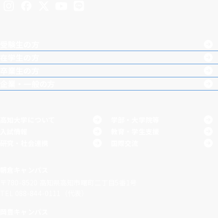
Inst
Face
X
You
LINE
agra
boo
Tub
受験生の方
m
k
e
在学生の方
卒業生の方
企業・一般の方
高知大学について
学部・大学院等
入試情報
教育・学生支援
研究・社会連携
国際交流
朝倉キャンパス
〒780-8520
高知県高知市曙町二丁目5番1号
TEL 088-844-0111（代表）
岡豊キャンパス