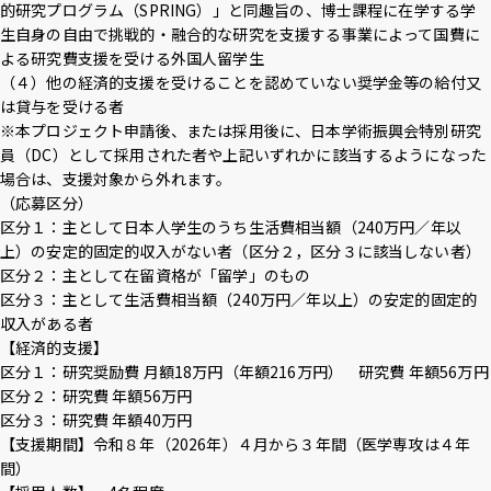
的研究プログラム（SPRING）」と同趣旨の、博士課程に在学する学
生自身の自由で挑戦的・融合的な研究を支援する事業によって国費に
よる研究費支援を受ける外国人留学生
（４）他の経済的支援を受けることを認めていない奨学金等の給付又
は貸与を受ける者
※本プロジェクト申請後、または採用後に、日本学術振興会特別研究
員（DC）として採用された者や上記いずれかに該当するようになった
場合は、支援対象から外れます。
（応募区分）
区分１：主として日本人学生のうち生活費相当額（240万円／年以
上）の安定的固定的収入がない者（区分２，区分３に該当しない者）
区分２：主として在留資格が「留学」のもの
区分３：主として生活費相当額（240万円／年以上）の安定的固定的
収入がある者
【経済的支援】
区分１：研究奨励費 月額18万円（年額216万円） 研究費 年額56万円
区分２：研究費 年額56万円
区分３：研究費 年額40万円
【支援期間】令和８年（2026年）４月から３年間（医学専攻は４年
間）