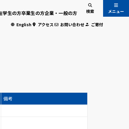
検索
メニュー
在学生の方
卒業生の方
企業・一般の方
English
アクセス
お問い合わせ
ご寄付
入試情報
国際交流
危機管理
備考
・学生専用