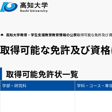
本
文
へ
高知大学
教育・学生支援
教育
教育情報の公表
取得可能な免許及び
高知大学につい
イベント
教育・学生支援
取得可能な免許及び資格
お知らせ
高
取得可能免許状一覧
言語 ：
日本語
English
学部・研究科
学科・コース・専
アクセス
採用情報
お
文字サイズ ：
標準
大
背景色 ：
白
青
黒