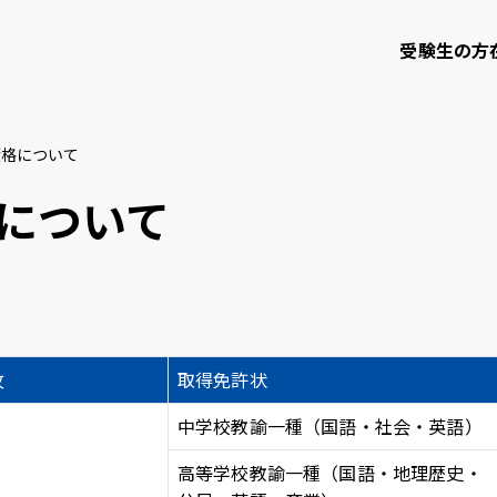
受験生の方
資格について
て
学部・大学院等
研究・社会連携
について
知大学校友会
ご寄付のお願い
攻
取得免許状
問い合わせ
サイトポリシー
プライバシーポリシー
サイトマップ
教職員
中学校教諭一種（国語・社会・英語）
高等学校教諭一種（国語・地理歴史・