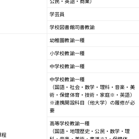
公民・英語・商業）
u
LINE
学芸員
ub
学校図書館司書教諭
幼稚園教諭一種
小学校教諭一種
中学校教諭一種
中学校教諭一種
（国語・社会・数学・理科・音楽・美
術・保健体育・技術・家庭※・英語）
※連携開設科目（他大学）の履修が必
要
高等学校教諭一種
（国語・地理歴史・公民・数学・理
課程
科・音楽・美術・書道※1・保健体