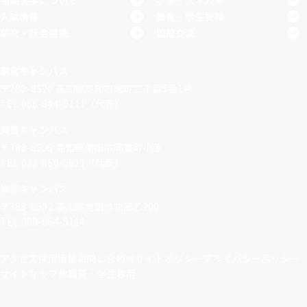
高知大学について
学部・大学院等
入試情報
教育・学生支援
研究・社会連携
国際交流
朝倉キャンパス
〒780-8520
高知県高知市曙町二丁目5番1号
TEL 088-844-0111（代表）
岡豊キャンパス
〒783-8505
高知県南国市岡豊町小蓮
TEL 088-866-5811（代表）
物部キャンパス
〒783-8502
高知県南国市物部乙200
TEL 088-864-5114
アクセス
採用情報
お問い合わせ
サイトポリシー
プライバシーポリシー
サイトマップ
教職員・学生専用