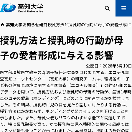
本
文
へ
検索
メ
高知大学
お知らせ
研究
授乳方法と授乳時の行動が母子の愛着形成に
ニュー
受験生の方
授乳方法と授乳時の行動が母
在学生の方
卒業生の方
子の愛着形成に与える影響
企業・一般の方
公開日：
2026年5月19日
医学部環境医学教室の森温子特任研究員をはじめとする、エコチル調
高知大学について
学部・大学院等
査高知ユニットセンター（高知大学）の研究チームは、環境省の「子
入試情報
教育・学生支援
どもの健康と環境に関する全国調査（エコチル調査）」の約8万組の母
研究・社会連携
国際交流
子データを用いて、授乳方法および授乳時の母親の行動が、産後1年時
点の母子の愛着（ボンディング）にどのように関連するかを検討しま
した。その結果、授乳時に児の目を見たり話しかけたりする行動は、
授乳方法にかかわらず、ボンディングが弱まるリスクを下げることを
高知大学校友会
ご寄付のお願い
示しました。また、母乳栄養もリスクのわずかな低下と関連してお
危機管理
り、特に母乳栄養で育て、かつ授乳時に児へ積極的に関わる母親では
リスクが最も低いことが示されました。本研究は、授乳中の母親の関