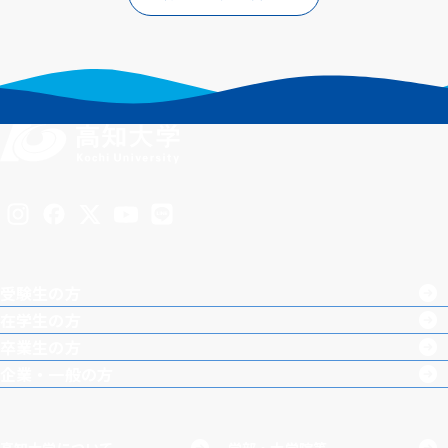
Inst
Face
X
You
LINE
agra
boo
Tub
受験生の方
m
k
e
在学生の方
卒業生の方
企業・一般の方