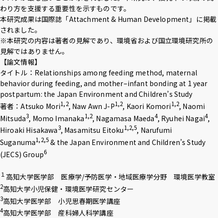
わり方を支援する重要性を示すものです。
アクセス
採用情報
お問い合わせ
サイトポリシー
本研究成果は国際誌「Attachment & Human Development」に掲載
プライバシーポリシー
サイトマップ
教職員・学生専用
されました。
※本研究の内容は著者の見解であり、環境省および国立環境研究所の
見解ではありません。
【論文情報】
タイトル：Relationships among feeding method, maternal
Inst
Face
X
You
LINE
behavior during feeding, and mother–infant bonding at 1 year
agra
boo
Tub
postpartum: the Japan Environment and Children’s Study
m
k
イベント
e
お知らせ
1,2
1,2
1,2
著者：Atsuko Mori
, Naw Awn J-P
, Kaori Komori
, Naomi
3
1,2
4
4
Mitsuda
, Momo Imanaka
, Nagamasa Maeda
, Ryuhei Nagai
,
言語 ：
日本語
English
3
1,2,5
Hiroaki Hisakawa
, Masamitsu Eitoku
, Narufumi
1,2,5
Suganuma
& the Japan Environment and Children’s Study
6
(JECS) Group
文字サイズ ：
標準
大
１
高知大学医学部 医療学/予防医学・地域医療学分野 環境医学教室
2
高知大学小児保健・環境医学研究センター
背景色 ：
白
青
黒
3
高知大学医学部 小児思春期医学講座
4
高知大学医学部 産科婦人科学講座