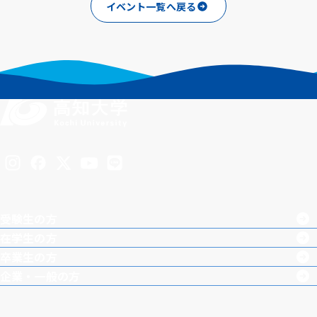
イベント一覧へ戻る
Inst
Face
X
You
LINE
agra
boo
Tub
受験生の方
m
k
e
在学生の方
卒業生の方
企業・一般の方