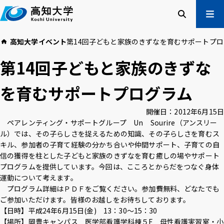
本
文
へ
検索
メ
高知大学
イベント
第14回子どもと家族のきずなを育むサポートプ
ニュー
受験生の方
第14回子どもと家族のきずな
在学生の方
卒業生の方
を育むサポートプログラム
企業・一般の方
開催日：
2012年6月15日
ペアレンティング・サポートグループ Un Sourire（アンスリー
高知大学について
学部・大学院等
ル）では、その子らしさを捉えるための知識、その子らしさを育むス
入試情報
教育・学生支援
キル、参加者の子育て経験の分かち合いや仲間サポート、子育ての自
研究・社会連携
国際交流
信の獲得を柱とした子どもと家族のきずなを育む癒しの場やサポート
プログラムを提供しています。今回は、こころとからだをつなぐ身体
運動について考えます。
プログラム詳細はＰＤＦをご覧ください。参加費無料、どなたでも
高知大学校友会
ご寄付のお願い
ご参加いただけます。皆様のお越しをお待ちしております。
危機管理
【日時】平成24年6月15日(金) 13：30～15：30
【場所】岡豊キャンパス 医学部看護学科棟５F 母性看護実習室・小