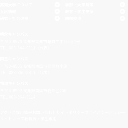
高知大学について
学部・大学院等
入試情報
教育・学生支援
研究・社会連携
国際交流
朝倉キャンパス
〒780-8520
高知県高知市曙町二丁目5番1号
TEL 088-844-0111（代表）
岡豊キャンパス
〒783-8505
高知県南国市岡豊町小蓮
TEL 088-866-5811（代表）
物部キャンパス
〒783-8502
高知県南国市物部乙200
TEL 088-864-5114
アクセス
採用情報
お問い合わせ
サイトポリシー
プライバシーポリシー
サイトマップ
教職員・学生専用