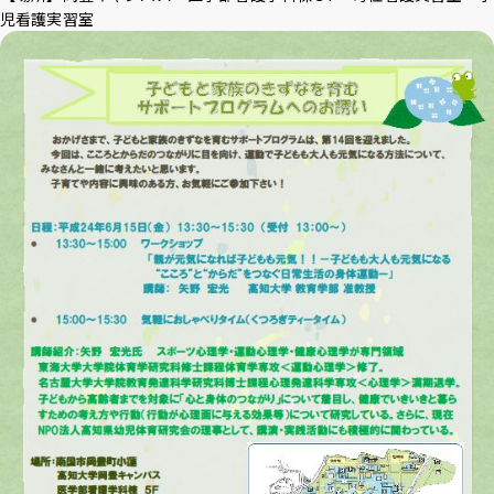
児看護実習室
アクセス
採用情報
お問い合わせ
サイトポリシー
プライバシーポリシー
サイトマップ
教職員・学生専用
Inst
Face
X
You
LINE
agra
boo
Tub
m
k
イベント
e
お知らせ
言語 ：
日本語
English
文字サイズ ：
標準
大
背景色 ：
白
青
黒