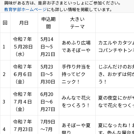
興味がある方は、是非お子さまといっしょにご参加ください。
アクセス
採用情報
お問い合わせ
サイトポリシー
教育学部ホームページ
にも詳しい情報を掲載しています。
プライバシーポリシー
サイトマップ
教職員・学生専用
申込期
大きい
回
月日
間
テーマ
令和７年
5月14
あめふり広場
カエルやカタツ
1
Inst
５月28日
Face
X
You
日～5
LINE
であそぼーや
コパンチやトン
agra
（水）
boo
Tub
月21日
m
k
イベント
e
お知らせ
令和７年
5月23
手作り弁当を
じぶんだけのお
2
６月６日
日～5
持ってピク
き、おかずは何
言語 ：
日本語
English
（金）
月30日
ニック！
う！
令和７年
6月20
みんなで花火
夏の夜空にかが
文字サイズ ：
標準
大
3
７月４日
日～6
をつくろう！
なで花火をつく
（金）
月27日
背景色 ：
白
青
黒
令和７年
7月9日
あそぼーや夏
夏になったね！
4
７月23日
～7月
祭り
す。色んな屋台