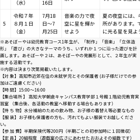
（水）
16日
令和７年
7月18
音楽の力で夜
夏の夜空には、
5
８月１日
日～7
空に星を輝か
所があります。
（金）
月25日
せよう
に光る星を見よ
※あそぼーやは幼児教育コース1年生が、「制作」「音楽」「立体造
形」「遊び」の大きなテーマのうち、いずれか１つに沿った遊びを計
画します。あそぼーや２は、あそぼーやの発展形として、２年生が実
施する活動です。
※内容は決まり次第掲載いたします。
【対 象】高知市近郊在住の未就学児とその保護者 (お子様だけでの参
加はご遠慮ください)
【時 間】15:00～16:00
【集合場所 】 高知大学朝倉キャンパス教育学部１号館１階幼児教育実
習室 （集合後、各活動の教室へ移動する場合もあります）
【持 ち 物】水分補給のための飲み物、お子様の着替え等必要なもの
【服 装】お子様も保護者の方も、汚れてもよい服装でお越しくださ
い。
【参 加 費】半期保険代等200円（半期ごとの初参加時に１回徴収）
【定 員】20組程度（遊戯室の広さにあわせたおおよその組数です）