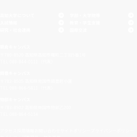
高知大学について
学部・大学院等
入試情報
教育・学生支援
研究・社会連携
国際交流
朝倉キャンパス
〒780-8520
高知県高知市曙町二丁目5番1号
TEL 088-844-0111（代表）
岡豊キャンパス
〒783-8505
高知県南国市岡豊町小蓮
TEL 088-866-5811（代表）
物部キャンパス
〒783-8502
高知県南国市物部乙200
TEL 088-864-5114
アクセス
採用情報
お問い合わせ
サイトポリシー
プライバシーポリシー