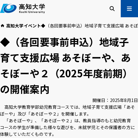
本
文
へ
検索
メ
高知大学
イベント
◆（各回要事前申込）地域子育て支援広場 あそぼ
ニュー
受験生の方
◆（各回要事前申込）地域子
在学生の方
卒業生の方
育て支援広場 あそぼーや、あ
企業・一般の方
そぼーや２（2025年度前期）
高知大学について
学部・大学院等
の開催案内
入試情報
教育・学生支援
研究・社会連携
国際交流
開催日：
2025年8月1日
高知大学教育学部幼児教育コースでは、地域子育て支援広場「あそ
ぼーや」及び「あそぼーや２」を開催します。
高知大学校友会
ご寄付のお願い
「あそぼーや」、「あそぼーや２」は、教員指導のもと幼児教育
危機管理
コースの学生が準備した様々な遊びを、未就学児とその保護者の方に
体験していただくものです。