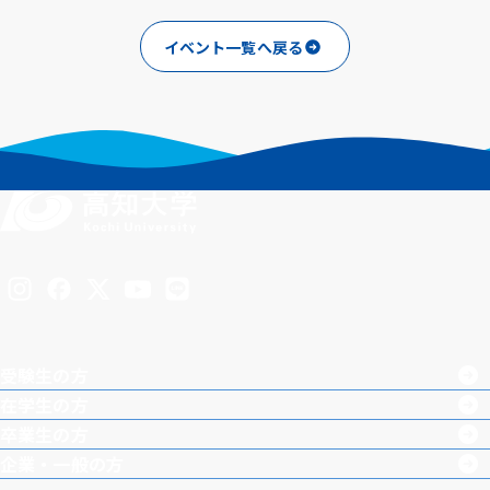
シェアする
ポスト
イベント一覧へ戻る
Inst
Face
X
You
LINE
agra
boo
Tub
受験生の方
m
k
e
在学生の方
卒業生の方
企業・一般の方