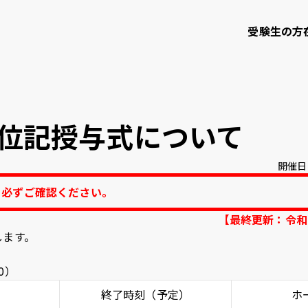
受験生の方
て
学部・大学院等
研究・社会連携
位記授与式について
開催日
知大学校友会
ご寄付のお願い
、必ずご確認ください。
【最終更新：令和
します。
問い合わせ
サイトポリシー
プライバシーポリシー
サイトマップ
教職員
0）
終了時刻（予定）
ホ