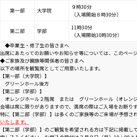
９時30分
Inst
Face
X
Yo
第一部
大学院
（入場開始８時30分）
agra
boo
T
m
k
e
11時30分
第二部
学部
（入場開始10時30分）
◆卒業生・修了生の皆さまへ
出席にあたってのお願いやお知らせ等については、このページ
◆ご家族及び親族等関係者の皆さまへ
以下の場所を観覧席としてご用意いたします。
【第一部（大学院）】
グリーンホール後方
【第二部（学部）】
オレンジホール２階席 または グリーンホール（オレンジ
会場は席に限りがありますので、満席の際はご入場をお断り
特に【第二部（学部）】は多くのご家族等のご来場が予想さ
いたします。
【第二部（学部）】のご観覧を希望される方は下記に掲載し