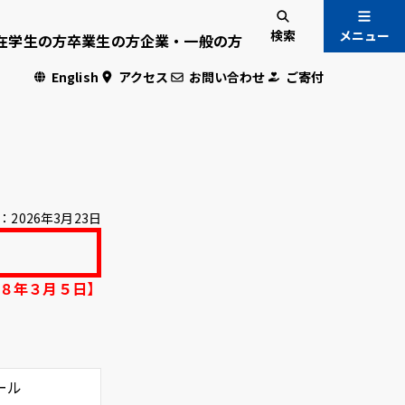
検索
メニュー
在学生の方
卒業生の方
企業・一般の方
English
アクセス
お問い合わせ
ご寄付
入試情報
国際交流
：
2026年3月23日
危機管理
８年３月５日】
・学生専用
ール