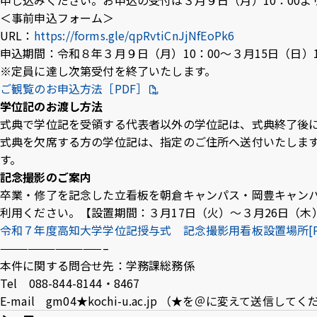
申し込みください。お申込の受付は３月９日（月）10：00よ
＜事前申込フォーム＞
URL：
https://forms.gle/qpRvtiCnJjNfEoPk6
申込期間：令和８年３月９日（月）10：00～３月15日（日）1
※定員に達し次第受付を終了いたします。
ご観覧のお申込方法［PDF］
学位記のお渡し方法
式典で学位記を受領する代表者以外の学位記は、式典終了後
式典を欠席する方の学位記は、指定のご住所へ送付いたします。
す。
記念撮影のご案内
卒業・修了を記念した立看板を朝倉キャンパス・岡豊キャン
利用ください。【設置期間：３月17日（火）～３月26日（木
令和７年度高知大学学位記授与式 記念撮影用看板設置場所[PDF
———————————–
本件に関する問合せ先：学務課総務係
Tel 088-844-8144・8467
E-mail gm04★kochi-u.ac.jp （★を＠に変えて送信して