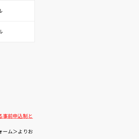
ル
ル
る事前申込制と
ォーム＞よりお