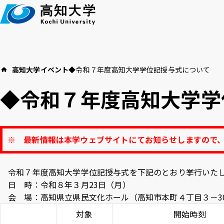
本
文
へ
高知大学
イベント
◆令和７年度高知大学学位記授与式について
高知大学につい
イベント
教育・学生支援
◆令和７年度高知大学学
お知らせ
高
※ 最新情報は本学ウェブサイトにてお知らせしますので
言語 ：
日本語
English
令和７年度高知大学学位記授与式を下記のとおり挙行いた
アクセス
採用情報
お
文字サイズ ：
標準
大
日 時：令和８年３月23日（月）
会 場：高知県立県民文化ホール（高知市本町４丁目３－3
背景色 ：
白
青
対象
黒
開始時刻