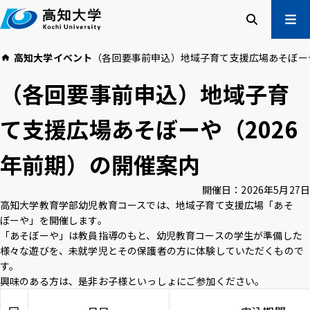
本
文
へ
検索
メ
高知大学
イベント
（各回要事前申込）地域子育て支援広場あそぼーや
ニュー
受験生の方
（各回要事前申込）地域子育
在学生の方
卒業生の方
て支援広場あそぼーや（2026
企業・一般の方
年前期）の開催案内
高知大学について
学部・大学院等
開催日：
2026年5月27日
入試情報
教育・学生支援
高知大学教育学部幼児教育コースでは、地域子育て支援広場「あそ
研究・社会連携
国際交流
ぼーや」を開催します。
「あそぼーや」は教員指導のもと、幼児教育コースの学生が準備した
様々な遊びを、未就学児とその保護者の方に体験していただくもので
高知大学校友会
ご寄付のお願い
す。
危機管理
興味のある方は、是非お子様といっしょにご参加ください。