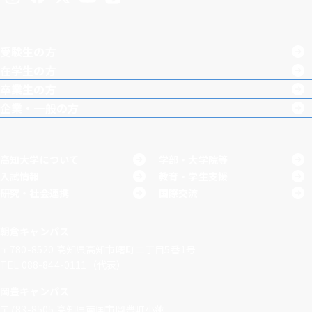
Inst
Face
X
You
LINE
agra
boo
Tub
受験生の方
m
k
e
在学生の方
卒業生の方
企業・一般の方
高知大学について
学部・大学院等
入試情報
教育・学生支援
研究・社会連携
国際交流
朝倉キャンパス
〒780-8520
高知県高知市曙町二丁目5番1号
TEL 088-844-0111（代表）
岡豊キャンパス
〒783-8505
高知県南国市岡豊町小蓮