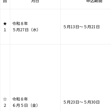
回
月日
申込期間
アクセス
採用情報
お問い合わせ
サイトポリシー
プライバシーポリシー
サイトマップ
教職員・学生専用
★
令和８年
５月13日～５月21日
１
５月27日（水）
Inst
Face
X
You
LINE
agra
boo
Tub
m
k
イベント
e
お知らせ
言語 ：
日本語
English
文字サイズ ：
標準
大
背景色 ：
白
青
黒
☆
令和８年
５月23日～５月30日
２
６月５日（金）