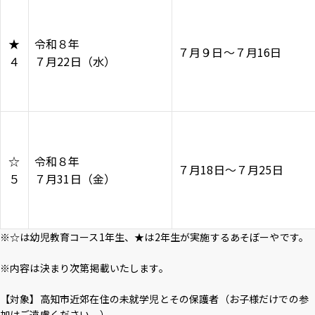
★
令和８年
７月９日～７月16日
４
７月22日（水）
☆
令和８年
７月18日～７月25日
５
７月31日（金）
※☆は幼児教育コース1年生、★は2年生が実施するあそぼーやです。
※内容は決まり次第掲載いたします。
【対象】高知市近郊在住の未就学児とその保護者（お子様だけでの参
加はご遠慮ください。）