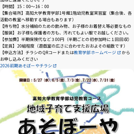
【時間】15：00～16：00
【集合場所】高知大学教育学部1号館1階幼児教室実習室（集合後、各
活動の教室へ移動する場合もあります）
【持ち物】水分補給のための飲み物、お子様のお着替え等必要なもの
【服装】お子様も保護者の方も、汚れてもよい服でお越しください。
【参加費】半期保険代など３00円（半期ごとの初参加時に１回回収）
【定員】20組程度（遊戯室の広さに合わせたおおよその組数です）
【申込方法】チラシのQRコードまたは
教育学部ホームページ
から
お申し込みください
2026前期あそぼーやチラシ