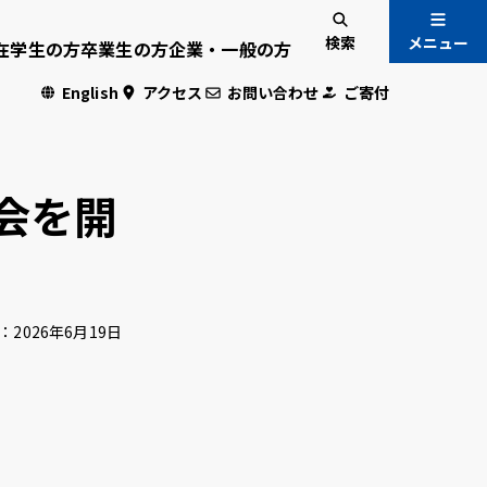
検索
メニュー
在学生の方
卒業生の方
企業・一般の方
English
アクセス
お問い合わせ
ご寄付
入試情報
国際交流
会を開
危機管理
：
2026年6月19日
・学生専用