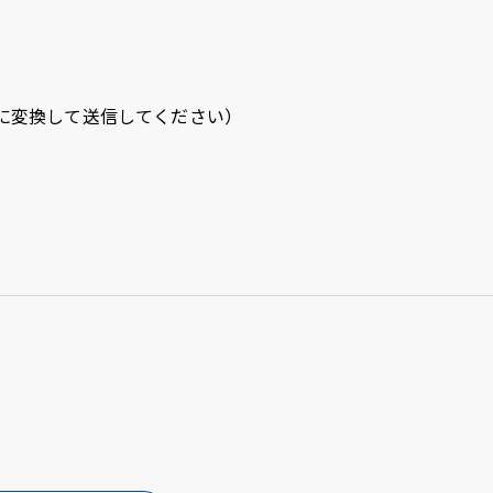
u
LINE
ub
★を＠に変換して送信してください）