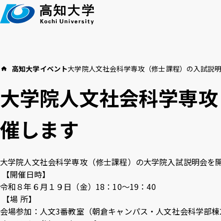
本
文
へ
高知大学
イベント
大学院人文社会科学専攻（修士課程）の入試説
高知大学につい
イベント
教育・学生支援
大学院人文社会科学専攻
お知らせ
催します
高
言語 ：
日本語
English
大学院人文社会科学専攻（修士課程）の大学院入試説明会を
【開催日時】
アクセス
採用情報
お
文字サイズ ：
標準
大
令和８年６月１９日（金）18：10～19：40
【場 所】
会場参加：人文3番教室（朝倉キャンパス・人文社会科学部棟
背景色 ：
白
青
黒