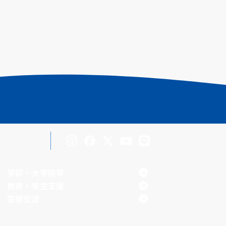
Inst
Face
X
You
LINE
agra
boo
Tub
学部・大学院等
m
k
e
教育・学生支援
国際交流