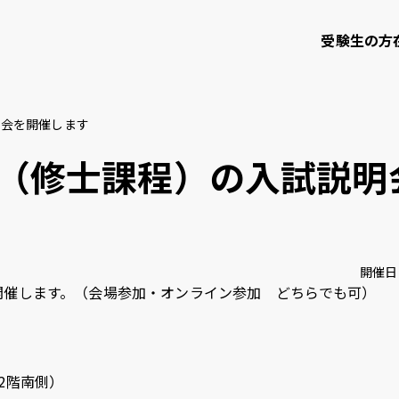
受験生の方
明会を開催します
て
学部・大学院等
研究・社会連携
（修士課程）の入試説明
知大学校友会
ご寄付のお願い
開催日
開催します。（会場参加・オンライン参加 どちらでも可）
問い合わせ
サイトポリシー
プライバシーポリシー
サイトマップ
教職員
2階南側）