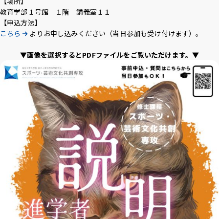
【場所】
教育学部１号館 １階 講義室１１
アクセス
採用情報
お問い合わせ
サイトポリシー
【申込方法】
プライバシーポリシー
サイトマップ
教職員・学生専用
こちら
よりお申し込みください（当日参加も受け付けます）。
▼
画像を選択するとPDFファイルをご覧いただけます。
▼
Inst
Face
X
You
LINE
agra
boo
Tub
m
k
イベント
e
お知らせ
言語 ：
日本語
English
文字サイズ ：
標準
大
背景色 ：
白
青
黒