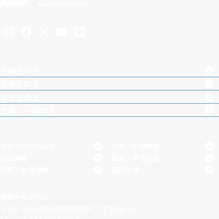
Inst
Face
X
You
LINE
agra
boo
Tub
受験生の方
m
k
e
在学生の方
卒業生の方
企業・一般の方
高知大学について
学部・大学院等
入試情報
教育・学生支援
研究・社会連携
国際交流
朝倉キャンパス
〒780-8520
高知県高知市曙町二丁目5番1号