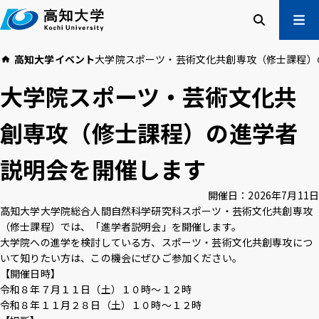
本
文
へ
検索
メ
高知大学
イベント
大学院スポーツ・芸術文化共創専攻（修士課程）
ニュー
受験生の方
大学院スポーツ・芸術文化共
在学生の方
卒業生の方
創専攻（修士課程）の進学者
企業・一般の方
説明会を開催します
高知大学について
学部・大学院等
開催日：
2026年7月11日
入試情報
教育・学生支援
高知大学大学院総合人間自然科学研究科スポーツ・芸術文化共創専攻
研究・社会連携
国際交流
（修士課程）では、「進学者説明会」を開催します。
大学院への進学を検討している方、スポーツ・芸術文化共創専攻につ
いて知りたい方は、この機会にぜひご参加ください。
高知大学校友会
ご寄付のお願い
【開催日時】
危機管理
令和８年７月１１日（土）１０時～１２時
令和８年１１月２８日（土）１０時～１２時