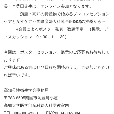
長）＊柴田先生は、オンライン参加となります。
演題：高知の特産物で始めるプレコンセプション
ケアと女性ケア～国際産婦人科連合(FIGO)の推奨から～
※会員によるポスター発表 数題予定 （掲示、デ
ィスカッション 9：30～11：30）
今回は、ポスターセッション・展示のご応募もお待ちして
おります。
ご興味のある方はぜひ日程を調整のうえ、ご参加いただけ
れば幸いです。
高知母性衛生学会事務局
〒783-8505南国市岡豊町小蓮
高知大学医学部産科婦人科学教室内
TEL:088-880-2383 FAX:088-880-2384