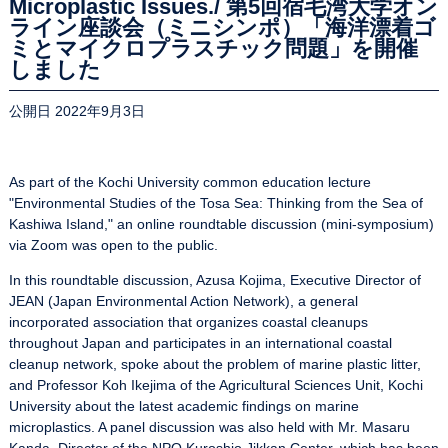
Microplastic Issues./ 第5回宿毛湾大学オン
ライン座談会（ミニシンポ）「海洋漂着ゴ
ミとマイクロプラスチック問題」を開催
しました
公開日 2022年9月3日
As part of the Kochi University common education lecture
"Environmental Studies of the Tosa Sea: Thinking from the Sea of
Kashiwa Island," an online roundtable discussion (mini-symposium)
via Zoom was open to the public.
In this roundtable discussion, Azusa Kojima, Executive Director of
JEAN (Japan Environmental Action Network), a general
incorporated association that organizes coastal cleanups
throughout Japan and participates in an international coastal
cleanup network, spoke about the problem of marine plastic litter,
and Professor Koh Ikejima of the Agricultural Sciences Unit, Kochi
University about the latest academic findings on marine
microplastics. A panel discussion was also held with Mr. Masaru