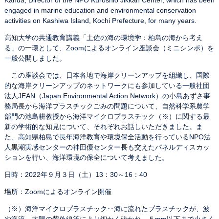
Kanda, Director of the NPO Kuroshio Jikkan Center, which has been
engaged in marine education and environmental conservation
activities on Kashiwa Island, Kochi Prefecture, for many years.
高知大学の共通教育講義「土佐の海の環境学：柏島の海から考え
る」の一環として、Zoomによるオンライン座談会（ミニシンポ）を
一般公開しました。
この座談会では、日本各地で海岸クリーンアップを組織し、国際
的な海岸クリーンアップのネットワークにも参加している一般社団
法人JEAN（Japan Environmental Action Network）の小島あずさ事
務局長から海洋プラスチックごみの問題について、自然科学系農学
部門の池島耕教授から海洋マイクロプラスチック（※）に関する最
新の学術的な知見について、それぞれお話しいただきました。ま
た、高知県柏島で長年海洋教育や環境保全活動を行っているNPO法
人黒潮実感センターの神田優センター長も交えたパネルディスカッ
ションを行い、海洋環境の保全について考えました。
日時：2022年９月３日（土）13：30～16：40
場所：Zoomによるオンライン開催
（※）海洋マイクロプラスチック‥海に流れたプラスチックが、波