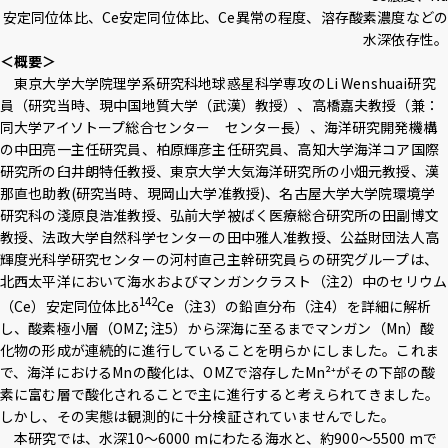
安定同位体比、Ce安定同位体比、Ce異常の程度、溶存酸素濃度などの
水深依存性。
＜概要＞
東京大学大学院理学系研究科地球惑星科学専攻のLi Wenshuai研究
員（研究当時、現中国地質大学（武漢）教授）、高橋嘉夫教授（兼：
同大学アイソトープ総合センター センター長）、海洋研究開発機構
の中田亮一主任研究員、柏原輝彦主任研究員、高知大学海洋コア国際
研究所の臼井朗特任教授、東京大学大気海洋研究所の小畑元教授、漢
那直也助教(研究当時、現岡山大学准教授)、名古屋大学大学院環境学
研究科の淺原良浩准教授、弘前大学被ばく医療総合研究所の田副博文
教授、法政大学自然科学センターの田中雅人准教授、公益財団法人高
輝度光科学研究センターの河村直己主幹研究員らの研究グループは、
北西太平洋において海水およびマンガンクラスト（注2）中のセリウム
142
（Ce）安定同位体比δ
Ce（注3）の鉛直分布（注4）を詳細に解析
し、酸素極小層（OMZ; 注5）から深海に至るまでマンガン（Mn）酸
化物の形成が連続的に進行していることを明らかにしました。これま
で、海洋におけるMnの酸化は、OMZで溶存したMn²⁺がその下部の酸
素に富む層で酸化されることで主に進行すると考えられてきました。
しかし、その実態は観測的に十分検証されていませんでした。
本研究では、水深10〜6000 mにわたる海水と、約900〜5500 mで