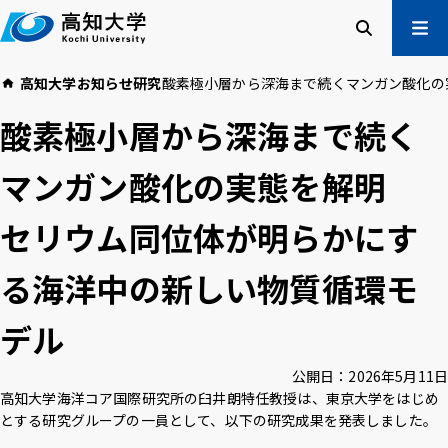
本
文
へ
検索
メ
高知大学
お知らせ
研究
酸素極小層から深海まで続くマンガン酸化の実
ニュー
受験生の方
酸素極小層から深海まで続く
在学生の方
卒業生の方
マンガン酸化の実態を解明 ――
企業・一般の方
セリウム同位体が明らかにす
高知大学について
学部・大学院等
る海洋中の新しい物質循環モ
入試情報
教育・学生支援
研究・社会連携
国際交流
デル――
公開日：
2026年5月11日
高知大学校友会
ご寄付のお願い
高知大学海洋コア国際研究所の臼井朗特任教授は、東京大学をはじめ
危機管理
とする研究グループの一員として、以下の研究成果を発表しました。