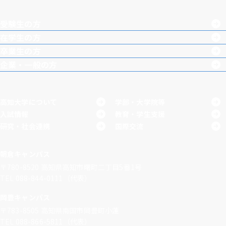
agra
boo
Tub
受験生の方
m
k
e
在学生の方
卒業生の方
企業・一般の方
高知大学について
学部・大学院等
入試情報
教育・学生支援
研究・社会連携
国際交流
朝倉キャンパス
〒780-8520
高知県高知市曙町二丁目5番1号
TEL 088-844-0111（代表）
岡豊キャンパス
〒783-8505
高知県南国市岡豊町小蓮
TEL 088-866-5811（代表）