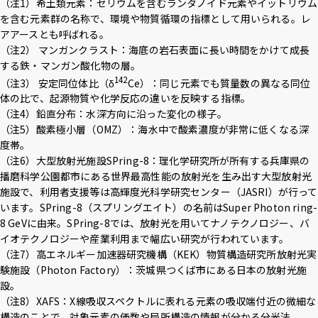
（注1）希土類元素：セリウムを含むランタノイド元素やイットリウム
を含む元素群の名称で、環境や物質循環の指標として用いられる。レ
アアースとも呼ばれる。
（注2） マンガンクラスト：海底の岩石表面に長い時間をかけて成長
する鉄・マンガン酸化物の層。
142
（注3） 安定同位体比（δ
Ce）：同じ元素でも質量数の異なる同位
体の比で、起源物質や化学反応の違いを反映する指標。
（注4）鉛直分布：水深方向に沿った変化の様子。
（注5）酸素極小層（OMZ）：海水中で酸素濃度が非常に低くなる深
度帯。
（注6）大型放射光施設SPring-8：理化学研究所が所有する兵庫県の
播磨科学公園都市にある世界最高性能の放射光を生み出す大型放射光
施設で、利用者支援等は高輝度光科学研究センター（JASRI）が行って
います。SPring-8（スプリングエイト）の名前はSuper Photon ring-
8 GeVに由来。SPring-8では、放射光を用いてナノテクノロジー、バ
イオテクノロジーや産業利用まで幅広い研究が行われています。
（注7）高エネルギー加速器研究機構（KEK）物質構造研究所放射光実
験施設（Photon Factory）：茨城県つくば市にある日本の放射光施
設。
（注8）XAFS：X線吸収スペクトルに表れる元素の吸収端付近の微細な
構造のことで、対象元素の価数や局所構造の情報が分かる分光法。