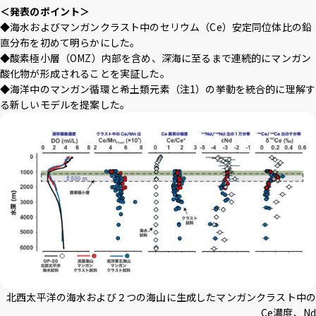
＜発表のポイント＞
アクセス
採用情報
お問い合わせ
サイトポリシー
◆海水およびマンガンクラスト中のセリウム（Ce）安定同位体比の鉛
プライバシーポリシー
サイトマップ
教職員・学生専用
直分布を初めて明らかにした。
◆酸素極小層（OMZ）内部を含め、深海に至るまで連続的にマンガン
酸化物が形成されることを実証した。
◆海洋中のマンガン循環と希土類元素（注1）の挙動を統合的に理解す
る新しいモデルを提案した。
Inst
Face
X
You
LINE
agra
boo
Tub
m
k
イベント
e
お知らせ
言語 ：
日本語
English
文字サイズ ：
標準
大
背景色 ：
白
青
黒
北西太平洋の海水および２つの海山に生成したマンガンクラスト中の
Ce濃度、Nd