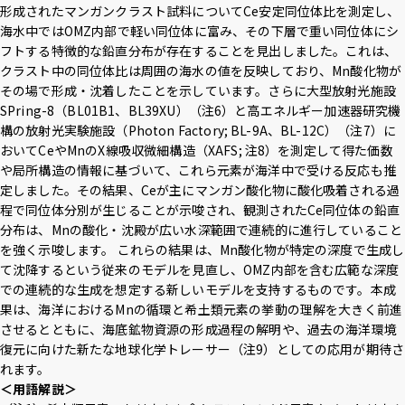
形成されたマンガンクラスト試料についてCe安定同位体比を測定し、
海水中ではOMZ内部で軽い同位体に富み、その下層で重い同位体にシ
フトする特徴的な鉛直分布が存在することを見出しました。これは、
クラスト中の同位体比は周囲の海水の値を反映しており、Mn酸化物が
その場で形成・沈着したことを示しています。さらに大型放射光施設
SPring-8（BL01B1、BL39XU）（注6）と高エネルギー加速器研究機
構の放射光実験施設（Photon Factory; BL-9A、BL-12C）（注7）に
おいてCeやMnのX線吸収微細構造（XAFS; 注8）を測定して得た価数
や局所構造の情報に基づいて、これら元素が海洋中で受ける反応も推
定しました。その結果、Ceが主にマンガン酸化物に酸化吸着される過
程で同位体分別が生じることが示唆され、観測されたCe同位体の鉛直
分布は、Mnの酸化・沈殿が広い水深範囲で連続的に進行していること
を強く示唆します。 これらの結果は、Mn酸化物が特定の深度で生成し
て沈降するという従来のモデルを見直し、OMZ内部を含む広範な深度
での連続的な生成を想定する新しいモデルを支持するものです。本成
果は、海洋におけるMnの循環と希土類元素の挙動の理解を大きく前進
させるとともに、海底鉱物資源の形成過程の解明や、過去の海洋環境
復元に向けた新たな地球化学トレーサー（注9）としての応用が期待さ
れます。
＜用語解説＞