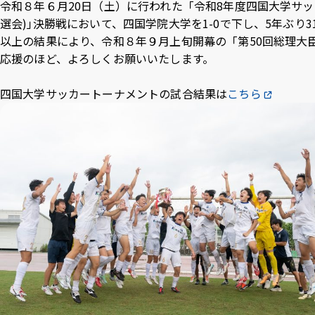
令和８年６月20日（土）に行われた「令和8年度四国大学サ
Inst
Face
X
Yo
選会)｣決勝戦において、四国学院大学を1-0で下し、5年ぶり
agra
boo
T
以上の結果により、令和８年９月上旬開幕の「第50回総理大
m
k
e
応援のほど、よろしくお願いいたします。
四国大学サッカートーナメントの試合結果は
こちら