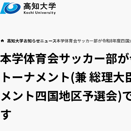
本
文
へ
高知大学
お知らせ
ニュース
本学体育会サッカー部が令和8年度四国
高知大学につい
イベント
教育・学生支援
本学体育会サッカー部が
お知らせ
トーナメント(兼 総理
高
言語 ：
日本語
English
メント四国地区予選会)
アクセス
採用情報
お
文字サイズ ：
標準
大
す
背景色 ：
白
青
黒