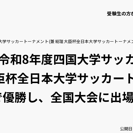
受験生の方
大学サッカートーナメント(兼 総理大臣杯全日本大学サッカートーナメ
て
学部・大学院等
研究・社会連携
令和8年度四国大学サッ
大臣杯全日本大学サッカー
知大学校友会
ご寄付のお願い
で優勝し、全国大会に出
問い合わせ
サイトポリシー
プライバシーポリシー
サイトマップ
教職員
公開日