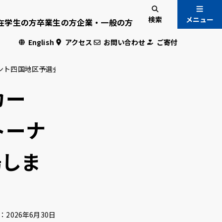
検索
メニュー
在学生の方
卒業生の方
企業・一般の方
English
アクセス
お問い合わせ
ご寄付
ント四国地区予選会)で優勝し、全国大会に出場します
入試情報
国際交流
カー
トーナ
危機管理
場しま
・学生専用
：
2026年6月30日