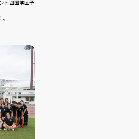
メント四国地区予
た。