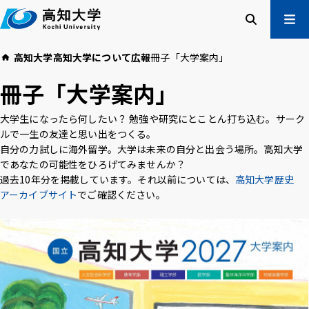
本
文
へ
検索
メ
高知大学
高知大学について
広報
冊子「大学案内」
ニュー
受験生の方
冊子「大学案内」
在学生の方
卒業生の方
大学生になったら何したい？ 勉強や研究にとことん打ち込む。サーク
企業・一般の方
ルで一生の友達と思い出をつくる。
自分の力試しに海外留学。大学は未来の自分と出会う場所。高知大学
であなたの可能性をひろげてみませんか？
過去10年分を掲載しています。それ以前については、
高知大学について
学部・大学院等
高知大学歴史
アーカイブサイト
でご確認ください。
入試情報
教育・学生支援
研究・社会連携
国際交流
高知大学校友会
ご寄付のお願い
危機管理