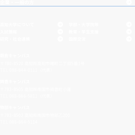
企業・一般の方
高知大学について
学部・大学院等
入試情報
教育・学生支援
研究・社会連携
国際交流
朝倉キャンパス
〒780-8520
高知県高知市曙町二丁目5番1号
TEL 088-844-0111（代表）
岡豊キャンパス
〒783-8505
高知県南国市岡豊町小蓮
TEL 088-866-5811（代表）
物部キャンパス
〒783-8502
高知県南国市物部乙200
TEL 088-864-5114