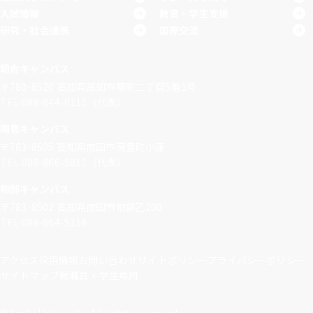
入試情報
教育・学生支援
研究・社会連携
国際交流
朝倉キャンパス
〒780-8520
高知県高知市曙町二丁目5番1号
TEL 088-844-0111（代表）
岡豊キャンパス
〒783-8505
高知県南国市岡豊町小蓮
TEL 088-866-5811（代表）
物部キャンパス
〒783-8502
高知県南国市物部乙200
TEL 088-864-5114
アクセス
採用情報
お問い合わせ
サイトポリシー
プライバシーポリシー
サイトマップ
教職員・学生専用