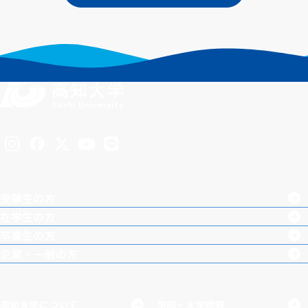
Inst
Face
X
You
LINE
agra
boo
Tub
受験生の方
m
k
e
在学生の方
卒業生の方
企業・一般の方
高知大学について
学部・大学院等