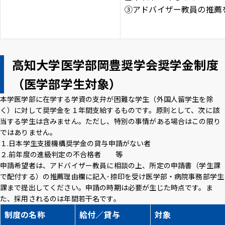
③アドバイザー教員の推薦
高知大学医学部岡豊奨学会奨学金制度
（医学部学生対象）
本学医学部に在学する学資の支弁が困難な学生（外国人留学生を除
く）に対して奨学金を１年間支給するものです。原則として、次に該
当する学生は含みません。ただし、特別の事情がある場合はこの限り
ではありません。
１.日本学生支援機構奨学金の貸与申請がない者
２.前年度の進級判定の不合格者 等
申請希望者は、アドバイザー教員に相談の上、所定の申請書（学生課
で配付する）の推薦理由欄に記入･捺印を受け医学部・病院事務部学生
課まで提出してください。申請の時期は必要が生じた時点です。ま
た、採用されるのは年間若干名です。
制度の名称
給付／貸与
対象