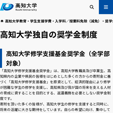
本
文
へ
検索
メ
高知大学
教育・学生支援
学費・入学料／授業料免除（減免）・奨学
ニュー
受験生の方
高知大学独自の奨学金制度
在学生の方
卒業生の方
企業・一般の方
高知大学修学支援基金奨学金（全学部
対象）
高知大学について
学部・大学院等
「高知大学修学支援基金奨学金」は、高知大学教職員及び卒業生、高
入試情報
教育・学生支援
知県内の企業や県民の皆様をはじめとした多くの方からの寄附金に基
研究・社会連携
国際交流
づく「高知大学修学支援基金」を原資として、経済的理由により修学
が困難な学生の修学を支援し、高知県及び我が国の将来を支える人材
の育成に資することを目的とする、返還義務を必要としない奨学金制
高知大学校友会
ご寄付のお願い
度です。
危機管理
寄附を頂いた多くの皆様が、高知大学生の修学を支援すると同時に、
将来の活躍に大きな期待をしています。自らの希望に向け、集中して