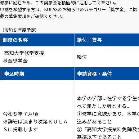
修学に励むため、この奨学金を積極的に活用してください。
アクセス
採用情報
お問い合わせ
サイトポリシー
申請を希望する方は、KULASのお知らせのカテゴリー「奨学金」に掲
プライバシーポリシー
サイトマップ
教職員・学生専用
載の募集要項をご確認ください。
（令和８年度予定）
制度の名称
給付／貸与
Inst
Face
X
You
LINE
高知大学修学支援
agra
boo
Tub
給付
基金奨学金
m
k
イベント
e
お知らせ
申込時期
申請資格・条件
言語 ：
日本語
English
本学の学部に在学する学生
文字サイズ ：
標準
大
べて満たした者とする。
令和８年７月頃
①修学に意欲があり、本学
※詳細は決まり次第ＫＵＬＡ
背景色 ：
白
青
黒
込みがあること
Ｓに掲載します
②「高知大学授業料免除及
基準以下であること