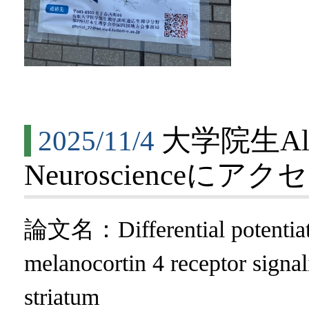
大学院生Ala
2025/11/4
Neuroscienceに
論文名：Differential potentiati
melanocortin 4 receptor signali
striatum