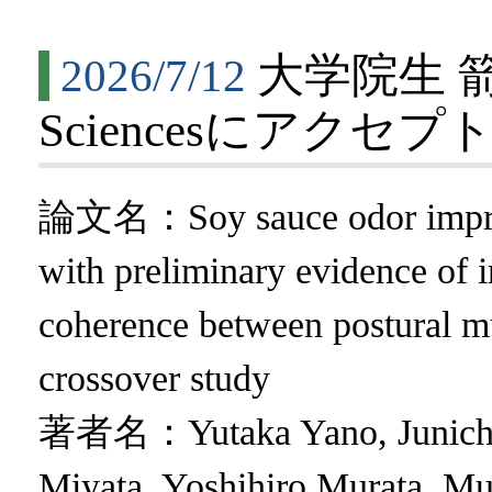
大学院生 箭
2026/7/12
Sciencesにアクセ
論文名：Soy sauce odor improv
with preliminary evidence of 
coherence between postural mu
crossover study
著者名：Yutaka Yano, Junichi 
Miyata, Yoshihiro Murata, Mu