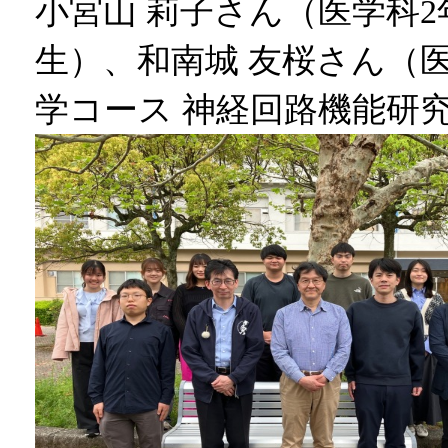
小宮山 莉子さん（医学科2
生）、和南城 友桜さん（医
学コース 神経回路機能研究