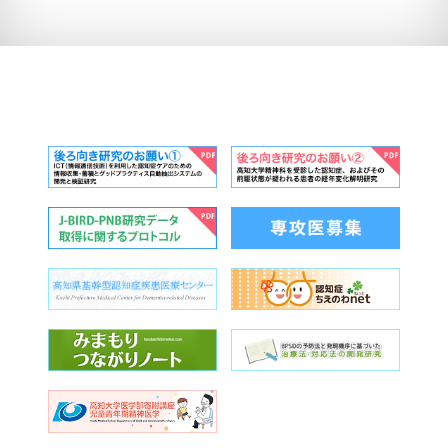
なお、当日参加できない場合は、別途医局にて個
た。
別に説明もできますので、ご連絡ください。
参加をご希望される方は、7/23（水）正午までに
im28@kochi-u.ac.jp（神経精神科学教室）までご
連絡ください。
2025年7月30日（水）
日 付：
18：30〜20：00
時 間：
高知大学医学部 岡豊キャ
場 所：
ンパス
2026/4/20
実習棟３階 第２講義室
數井裕光教授の「行動・心理症状を伴う認知症患
詳細はこちら≫
者に関するデータの提供とメタデータ（検索用デ
ータ）作成のための研究」が採択されました。
国立研究開発法人日本医療研究開発機構（AMED）の令
高知医療再生機構講演会のお知らせ
和8年度「健康・医療研究開発データ統合利活用プラッ