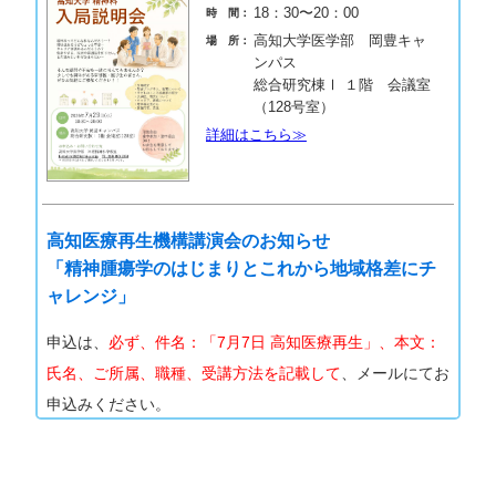
18：30〜20：00
時 間：
高知大学医学部 岡豊キャ
場 所：
ンパス
総合研究棟Ⅰ １階 会議室
（128号室）
詳細はこちら≫
高知医療再生機構講演会のお知らせ
「精神腫瘍学のはじまりとこれから地域格差にチ
ャレンジ」
申込は、
必ず、件名：「7月7日 高知医療再生」、本文：
氏名、ご所属、職種、受講方法を記載して
、メールにてお
申込みください。
2026年7月7日（火）
日 時：
18：00～19：30
時 間：