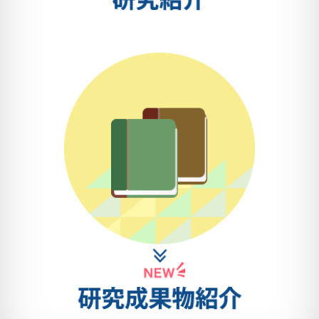
2025年7月26日（土）
日 付：
16：30〜18：30
時 間：
中里 道子先生
講 師：
2026/6/3
（国際医療福祉大学成田病
高知医療再生機構講演会が開催されました。
院 精神科部長）
2025年7月24日（木）
申込締
当教室の元特任助教である 須賀楓介先生（舞多聞こころ
切：
のクリニック 院長）をお招きし、6月3日（水）に高知医
詳細はこちら≫
療再生機構講演会 「臨床に活きるトラウマインフォーム
ドケア」を開催予定でした。
しかしながら、台風の影響によりご来学が難しくなった
高知大学精神科入局説明会2025
ため、急遽WEB形式での開催となりました。 オンライ
2025年7月30日（水）に入局説明会を開催しま
ンでの開催ではありましたが、活発な質疑応答が行わ
す。
れ、大変有意義で貴重な時間となりました。
精神科に少しでもご興味のある研修医、医学生の
今回は直接お会いする機会は叶いませんでしたが、画面
みなさん、この機会にぜひお気軽にご参加くださ
越しでも大変充実したご講演をいただきました。
い。
ご多忙の中ご講演いただき、誠にありがとうございまし