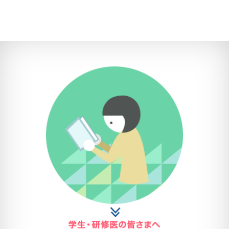
高知大学医学部岡豊キャンパスにて高知医療再生機構講
演会が開催されました。
クリストファー・ギルバーグ博士による講演会の
東京慈恵会医科大学 がんサバイバーシップ・デジタル医
お知らせ
療学講座 産学連携教授 内富 庸介先生が来高され、 「精
「自閉スペクトラム症を中心とする神経発達障害
神腫瘍学のはじまりとこれから 地域格差にチャレン
についての最新の知見」（逐次通訳あり）
ジ」のご講演いただきました。
The latest findings on neurodevelopmental disorders with
ピアサポートや精神科の患者さんのがん治療についてな
a focus on autism spectrum disorders
ど、有意義な学びの機会となりました。
ギルバーグ先生が御来日されます。
ZOOMでのハイブリッド開催ではありますが、来高とな
りますので、できるだけ現地でのご参加をよろしくお願い
いたします。
2025年10月8日（水）15:00
日 時：
～17:00
2026/6/18～6/20
高知大学医学部 アメニテ
場 所：
第122回日本精神神経学会学術総会に参加しまし
ィ（３）
た。
現地参加または、Zoom
受講方