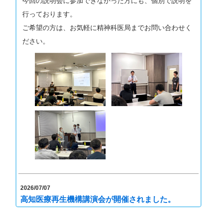
今回の説明会に参加できなかった方にも、個別で説明を
須賀 楓介先生
講 師：
行っております。
（舞多聞こころのクリニッ
ク 院長）
ご希望の方は、お気軽に精神科医局までお問い合わせく
2026年5月25日（月）
申込締
ださい。
切：
詳細はこちら≫
本日開催の『クリストファー・ギルバーグ博士
による講演会』イベント中止のお知らせ
本日予定しておりましたイベントは、都合により
中止とさせていただきました。
参加お申込みの皆さまには、すでにご案内申し上
げておりますが、 掲示板でのご案内が遅くなりま
2026/07/07
高知医療再生機構講演会が開催されました。
したことを、深くお詫び申し上げます。
何卒ご理解賜りますようお願い申し上げます。