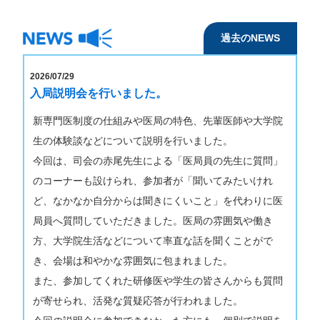
内富 庸介先生
講 師：
（東京慈恵会医科大学 がん
過去のNEWS
サバイバーシップ・デジタ
ル医療学講座産学連携教
授）
2026/07/29
2026年7月3日（金）
申込締
入局説明会を行いました。
切：
新専門医制度の仕組みや医局の特色、先輩医師や大学院
詳細はこちら≫
生の体験談などについて説明を行いました。
今回は、司会の赤尾先生による「医局員の先生に質問」
高知医療再生機構講演会のお知らせ
のコーナーも設けられ、参加者が「聞いてみたいけれ
「臨床に活きるトラウマインフォームドケア」
ど、なかなか自分からは聞きにくいこと」を代わりに医
申込は、
必ず、件名：「6月3日 医療再生」、本文：氏
局員へ質問していただきました。医局の雰囲気や働き
名、ご所属、職種、受講方法を記載して
、メールにてお申
方、大学院生活などについて率直な話を聞くことがで
込みください。
き、会場は和やかな雰囲気に包まれました。
また、参加してくれた研修医や学生の皆さんからも質問
2026年6月3日（水）
日 時：
が寄せられ、活発な質疑応答が行われました。
11：30～13：00
時 間：