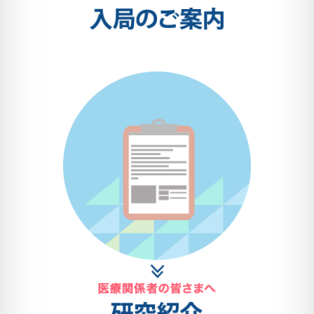
（先着100名まで）
法：
2026年6月18日～6月20日に、第122回日本精神神経学会
im81@kochi-u.ac.jp
申込先：
（児童青年期精神医学講
が横浜で開催されました。 当教室からは、數井裕光先生
座）
が認知症委員会シンポジウムに登壇されたほか、一般演
2025年10月1日（水）
申込締
題の司会も務められました。
①お名前 ②所属・職種
切：
③ご連絡先（メールアドレ
また、高橋秀俊先生もシンポジウムにおいて司会および
ス）
④受講方法
を明記の
発表で登壇されました。
上、メールでお申し込みく
学術総会には、小松静香先生、藤原維斗彦先生、赤尾玲
ださい。
実先生も参加されました。
詳細はこちら≫
今後も日々研鑽を積み重ね、学術活動への積極的な参加
と研究成果の発表に取り組んでまいります。
高知医療再生機構講演会のお知らせ
「摂食障害の入院治療について ～神経性やせ症
を中心に～」
申込は、
必ず、件名：「7月26日 医療再生」、本文：氏
名、ご所属、職種を記載して、
メールにてお申込みくださ
い。