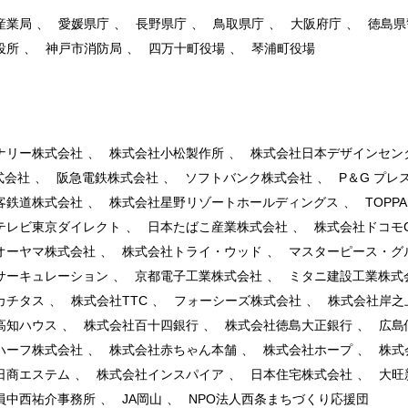
産業局
愛媛県庁
長野県庁
鳥取県庁
大阪府庁
徳島県
役所
神戸市消防局
四万十町役場
琴浦町役場
ナリー株式会社
株式会社小松製作所
株式会社日本デザインセン
式会社
阪急電鉄株式会社
ソフトバンク株式会社
P＆G プ
客鉄道株式会社
株式会社星野リゾートホールディングス
TOPP
テレビ東京ダイレクト
日本たばこ産業株式会社
株式会社ドコモ
オーヤマ株式会社
株式会社トライ・ウッド
マスターピース・グ
サーキュレーション
京都電子工業株式会社
ミタニ建設工業株式
カチタス
株式会社TTC
フォーシーズ株式会社
株式会社岸之
高知ハウス
株式会社百十四銀行
株式会社徳島大正銀行
広島
ハーフ株式会社
株式会社赤ちゃん本舗
株式会社ホープ
株式
日商エステム
株式会社インスパイア
日本住宅株式会社
大旺
員中西祐介事務所
JA岡山
NPO法人西条まちづくり応援団