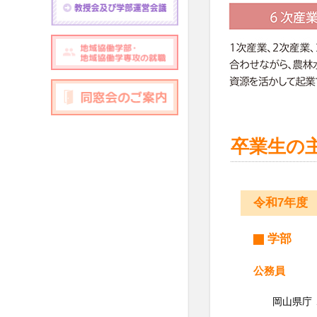
卒業生の
令和7年度
学部
公務員
岡山県庁