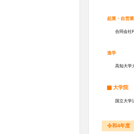
起業・自営
合同会社F
進学
高知大学
大学院
国立大学
令和4年度