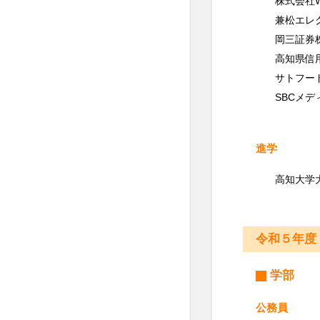
株式会社Wor
兼松エレ
岡三証券
高知県信
サトフー
SBCメ
進学
高知大学
令和５年度
学部
公務員