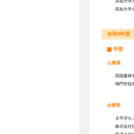
高知大学
高知大学
令和6年度
学部
公務員
四国森林
鳴門市役
企業等
太平洋セ
株式会社