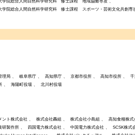
大学院総合人間自然科学研究科 修士課程 地域協働専攻
大学院総合人間自然科学研究科 修士課程 スポーツ・芸術文化共創専
管理局
岐阜県庁
高知県庁
京都市役所
高知市役所
千
所
海陽町役場
北川村役場
メント株式会社
株式会社轟組
株式会社小島組
高知食糧株式
技研製作所
四国電力株式会社
中国電力株式会社
SCSK株式