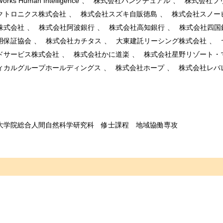
ks Human Intelligence
株式会社パンクチュアル
株式会社フ
クトロニクス株式会社
株式会社スズキ自販徳島
株式会社スノー
株式会社
株式会社阿波銀行
株式会社高知銀行
株式会社四国
用保証協会
株式会社カチタス
大東建託リーシング株式会社
ドサービス株式会社
株式会社かに道楽
株式会社星野リゾート・
ディカルグループホールディングス
株式会社ホープ
株式会社レバ
大学院総合人間自然科学研究科 修士課程 地域協働専攻