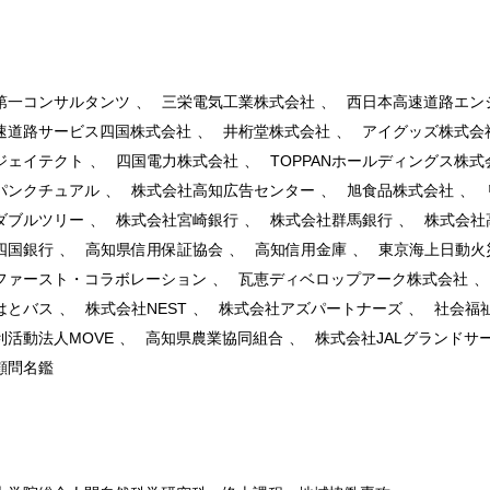
第一コンサルタンツ
三栄電気工業株式会社
西日本高速道路エン
速道路サービス四国株式会社
井桁堂株式会社
アイグッズ株式会
ジェイテクト
四国電力株式会社
TOPPANホールディングス株式
パンクチュアル
株式会社高知広告センター
旭食品株式会社
ダブルツリー
株式会社宮崎銀行
株式会社群馬銀行
株式会社
四国銀行
高知県信用保証協会
高知信用金庫
東京海上日動火
ファースト・コラボレーション
瓦恵ディベロップアーク株式会社
はとバス
株式会社NEST
株式会社アズパートナーズ
社会福
利活動法人MOVE
高知県農業協同組合
株式会社JALグランドサ
顧問名鑑