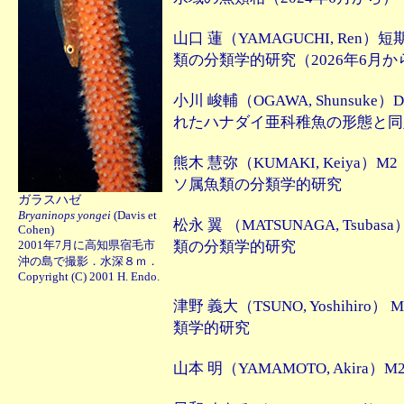
山口 蓮（YAMAGUCHI, Re
類の分類学的研究（2026年6月か
小川 峻輔（OGAWA, Shunsu
れたハナダイ亜科稚魚の形態と同
熊木 慧弥（KUMAKI, Keiy
ソ属魚類の分類学的研究
ガラスハゼ
Bryaninops yongei
(Davis et
松永 翼 （MATSUNAGA, Tsu
Cohen)
類の分類学的研究
2001年7月に高知県宿毛市
沖の島で撮影．水深８ｍ．
Copyright (C) 2001 H. Endo.
津野 義大（TSUNO, Yoshihi
類学的研究
山本 明（YAMAMOTO, Akir