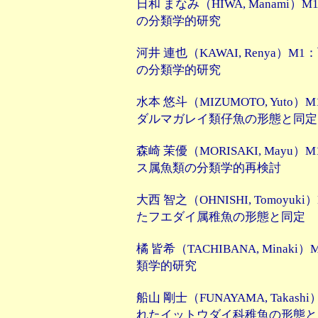
日和 まなみ（HIWA, Manam
の分類学的研究
河井 連也（KAWAI, Renya
の分類学的研究
水本 悠斗（MIZUMOTO, Yu
ダルマガレイ類仔魚の形態と同定
森崎 茉優（MORISAKI, Ma
ス属魚類の分類学的再検討
大西 智之（OHNISHI, Tomo
たフエダイ属稚魚の形態と同定
橘 皆希（TACHIBANA, Min
類学的研究
船山 剛士（FUNAYAMA, Tak
れたイットウダイ科稚魚の形態と