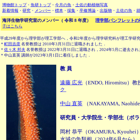
博物館トップ
・
魚研トップ
・
今月の魚
・
土佐の動植物写真
新着情報
・
研究
・
メンバー
・
標本
・
採集
・
卒修博論
・
出版物
・
土佐の魚
・
海洋生物学研究室のメンバー ( 令和 8 年度）
理学部パンフレットの研究
子はこちら
平成29年度から理学部が理工学部へ，令和2年度から理学研究科が理工学研
＊
町田吉彦
名誉教授は 2010年3月31日に退職されました．
＊
佐々木 邦夫
名誉教授は
2022年3月31日に退職され，2024年5月に逝去さ
＊中山直英 講師が2023年3月1日に着任しました．
教 員
遠藤 広光
（ENDO, Hiromitsu
ク
中山 直英
（NAKAYAMA, Naohi
研究員・大学院生・学部生（ボラ
岡村 恭平（OKAMURA, Kyo
水域の魚類相（2024年6月から）