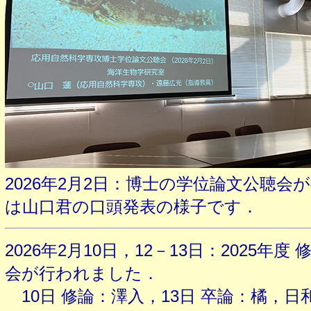
2026年2月2日：博士の学位論文公聴会
は山口君の口頭発表の様子です．
2026年2月10日，12－13日：2025年
会が行われました．
10日 修論：澤入，13日 卒論：橘，