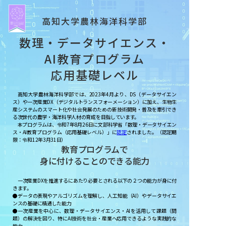
高知大学農林海洋科学部
数理・データサイエンス・
AI教育プログラム
応用基礎レベル
高知大学農林海洋科学部では、2023年4月より、DS（データサイエン
ス）や一次産業DX（デジタルトランスフォーメーション）に加え、生物生
産システムのスマート化や社会発展のための新技術開発・普及を牽引でき
る次世代の農学・海洋科学人材の育成を目指しています。
本プログラムは、令和7年8月26日に文部科学省「数理・データサイエン
ス・AI教育プログラム（応用基礎レベル）」に
認定
されました。（認定期
限：令和12年3月31日）
教育プログラムで
⾝に付けることのできる能⼒
一次産業DXを推進するにあたり必要とされる以下の２つの能力が身に付
きます。
●データの表現やアルゴリズムを理解し、人工知能（AI）やデータサイエ
ンスの基礎に精通した能力
●一次産業を中心に、数理・データサイエンス・AIを活用して課題（問
題）の解決を図り、特にAI技術を社会・産業へ応用できるような実践的な
能力