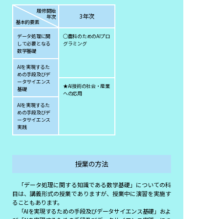
履修開始
3年次
年次
基本的要素
データ処理に関
◯農科のためのAIプロ
して必要となる
グラミング
数学基礎
AIを実現するた
めの手段及びデ
ータサイエンス
★AI技術の社会・産業
基礎
への応用
AIを実現するた
めの手段及びデ
ータサイエンス
実践
授業の方法
「データ処理に関する知識である数学基礎」についての科
目は、講義形式の授業でありますが、授業中に演習を実施す
ることもあります。
「AIを実現するための手段及びデータサイエンス基礎」およ