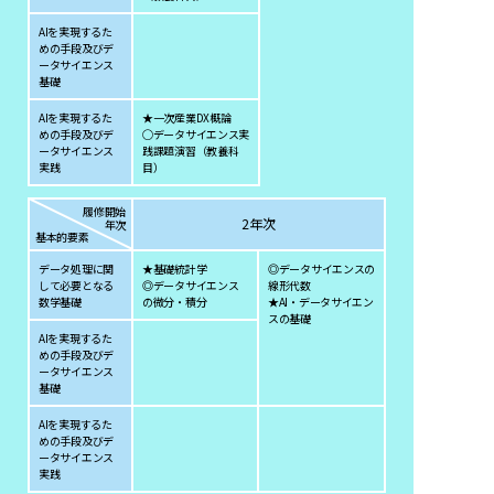
AIを実現するた
めの手段及びデ
ータサイエンス
基礎
AIを実現するた
★一次産業DX概論
めの手段及びデ
◯データサイエンス実
ータサイエンス
践課題演習（教養科
実践
目）
履修開始
2年次
年次
基本的要素
データ処理に関
★基礎統計学
◎データサイエンスの
して必要となる
◎データサイエンス
線形代数
数学基礎
の微分・積分
★AI・データサイエン
スの基礎
AIを実現するた
めの手段及びデ
ータサイエンス
基礎
AIを実現するた
めの手段及びデ
ータサイエンス
実践