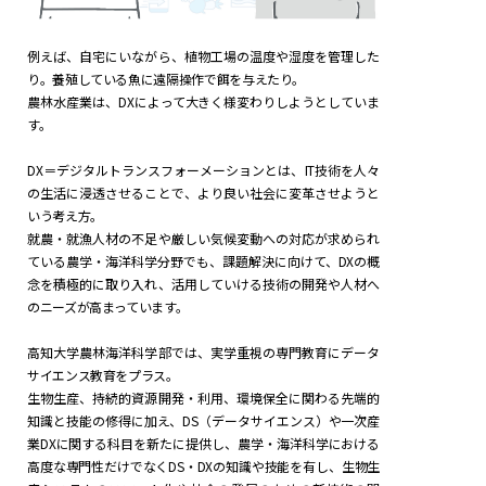
例えば、自宅にいながら、植物工場の温度や湿度を管理した
り。養殖している魚に遠隔操作で餌を与えたり。
農林水産業は、DXによって大きく様変わりしようとしていま
す。
DX＝デジタルトランスフォーメーションとは、IT技術を人々
の生活に浸透させることで、より良い社会に変革させようと
いう考え方。
就農・就漁人材の不足や厳しい気候変動への対応が求められ
ている農学・海洋科学分野でも、課題解決に向けて、DXの概
念を積極的に取り入れ、活用していける技術の開発や人材へ
のニーズが高まっています。
高知大学農林海洋科学部では、実学重視の専門教育にデータ
サイエンス教育をプラス。
生物生産、持続的資源開発・利用、環境保全に関わる先端的
知識と技能の修得に加え、DS（データサイエンス）や一次産
業DXに関する科目を新たに提供し、農学・海洋科学における
高度な専門性だけでなくDS・DXの知識や技能を有し、生物生