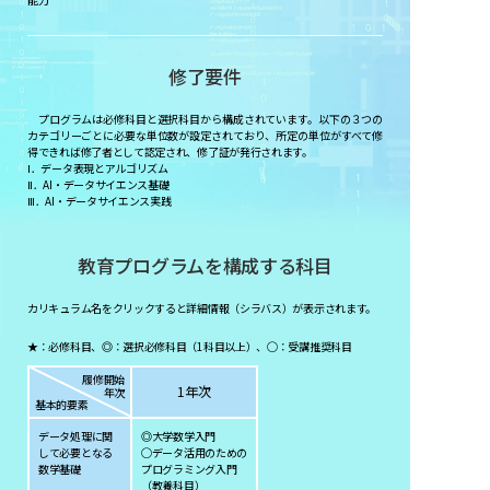
修了要件
プログラムは必修科目と選択科目から構成されています。以下の３つの
カテゴリーごとに必要な単位数が設定されており、所定の単位がすべて修
得できれば修了者として認定され、修了証が発行されます。
Ⅰ．データ表現とアルゴリズム
Ⅱ．AI・データサイエンス基礎
Ⅲ．AI・データサイエンス実践
教育プログラムを構成する科⽬
カリキュラム名をクリックすると詳細情報（シラバス）が表示されます。
★：必修科目、◎：選択必修科目（1科目以上）、◯：受講推奨科目
履修開始
1年次
年次
基本的要素
データ処理に関
◎大学数学入門
して必要となる
◯データ活用のための
数学基礎
プログラミング入門
（教養科目）