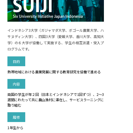
インドネシア3大学（ガジャマダ大学、ボゴール農業大学、ハ
サヌディン大学）、四国3大学（愛媛大学、香川大学、高知大
学）の６大学が協働して実施する、学生の相互派遣・受入プ
ログラムです。
目的
熱帯地域における農業発展に関する教育研究を協働で進める
内容
両国の学生が年２回（日本とインドネシアで1回ずつ）、
2～3
週間にわたって共に農山漁村に滞在し、サービスラーニングに
取り組む
履修
1年生から