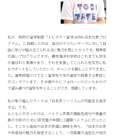
私が、政府の留学制度「トビタテ！留学JAPAN 日本代表プロ
グラム」 に挑戦したのは、自分のやりたいテーマに対して自
由に学びが組み立てられる点に魅力を感じたからです。競争率
の高いプログラムですが、農林海洋科学部はこれまでも学生
が選ばれた実績があり、それを支援してこられた先生方に私
もサポートをしていただいて、チャンスを掴むことができまし
た。選考段階だけでなく留学先大学の選定や師事する教授と
のコンタクトまで、きめ細やかにフォローいただいたおかげ
で望み通りの留学を叶えることができ、感謝しています。
私が取り組んだテーマは「日本茶ツーリズムの可能性を追求
する」です。
もともとのきっかけは、ベトナム茶葉の機能性成分や微量元
素の分析のために研究室の仲間と2週間ベトナムに行ったこ
と。そこから高知や日本の茶畑に興味を持ち、「日本のお茶
や茶産地の魅力を発信することで、一次産業の活性化や地方