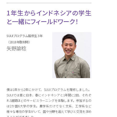
1年生からインドネシアの学生
と一緒にフィールドワーク！
SUIJIプログラム履修生 3年
（2018年取材時）
矢野諭稔
僕は1年から2年にかけて、SUIJIプログラムを履修しました。
SUIJIでは夏に日本、春にインドネシアと1年間に2回、それぞ
れ3週間ほどのサービスラーニングを体験します。参加するの
は2か国6大学の学生。農学系だけでなく文系、工学系など
様々な専攻の学生がいて、国や分野を超えて学びと交流を深め
ることができました。