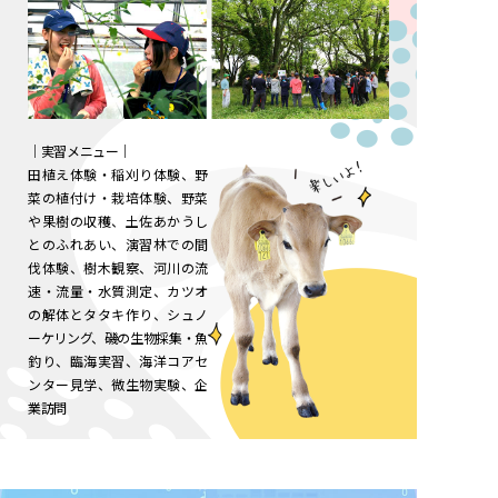
｜実習メニュー｜
田植え体験・稲刈り体験、野
菜の植付け・栽培体験、野菜
や果樹の収穫、土佐あかうし
とのふれあい、演習林での間
伐体験、樹木観察、河川の流
速・流量・水質測定、カツオ
の解体とタタキ作り、シュノ
ーケリング、磯の生物採集・魚
釣り、臨海実習、海洋コアセ
ンター見学、微生物実験、企
業訪問