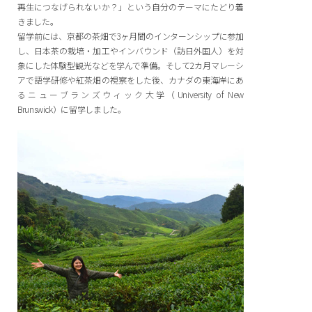
再生につなげられないか？」という自分のテーマにたどり着
きました。
留学前には、京都の茶畑で3ヶ月間のインターンシップに参加
し、日本茶の栽培・加工やインバウンド（訪日外国人）を対
象にした体験型観光などを学んで準備。そして2カ月マレーシ
アで語学研修や紅茶畑の視察をした後、カナダの東海岸にあ
るニューブランズウィック大学（University of New
Brunswick）に留学しました。