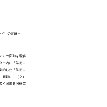
ルド）の読解－
テムの変動を理解
ター内に「学術コ
集約した「学術コ
。同時に、（２）
広く国際共同研究