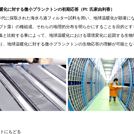
暖化に対する微小プランクトンの初期応答（PI: 氏家由利香）
1970年代に採取された海水ろ過フィルター試料を用い、地球温暖化が顕著
プト藻）の種組成、それらの地理的分布を明らかにすることを目的とす
集と比較する事によって、地球温暖化における環境変化に起因する生物
り、地球温暖化に対する微小プランクトンの生物応答の理解が可能とな
トにもどる