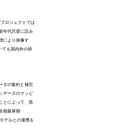
ブプロジェクトでは
新年代尺度に読み
標により描像す
ついても国内外の研
ータの集約と補完
シデータのマッピ
ことによって、黒
氷期最寒期
候モデルとの連携を