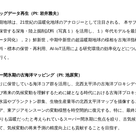
ッグデータ再生（PI: 岩井雅夫）
期地球は、21世紀の温暖化地球のアナロジーとして注目される。 本サ
保管する深海・陸上掘削試料（写真１）を活用し、１）年代モデルを最
ータ同化），２）鮮新世，中期中新世の超温暖期地球の様相を古海洋指
料・標本の保管・再利用、AI-IoT活用による研究環境の効率化などに
行く。
ー間氷期の古海洋マッピング（PI: 池原実）
リに保管している海洋コア群を活用し、北西太平洋の古海洋プロキシデ
び将来の気候変動を理解するために鍵となる時代における古海洋プロキ
水温やプランクトン群集、生物生産量等の北西太平洋マップを描像する
ア、東アジアモンスーンの変動様態を時空間的に復元する。特に、最終
よりも温暖だったと考えられているスーパー間氷期に焦点を絞り、古気
て、気候変動の将来予測の精度向上にも貢献することを目指す。