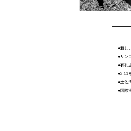
●新し
●サン
●有孔
●3.
●土佐
●国際