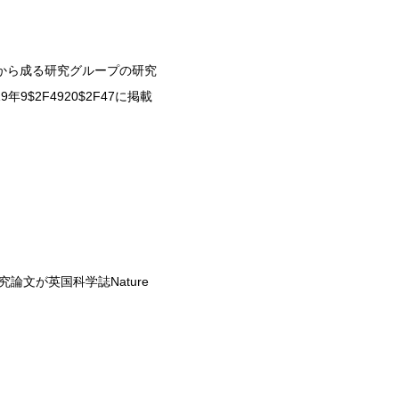
名から成る研究グループの研究
019年9$2F4920$2F47に掲載
文が英国科学誌Nature