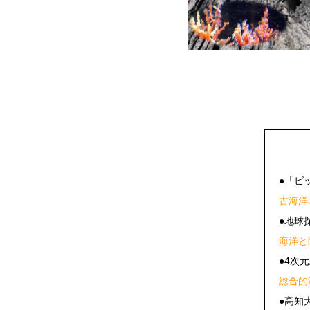
●「ビ
古海洋
●地球
海洋と
●4次
総合的
●高知