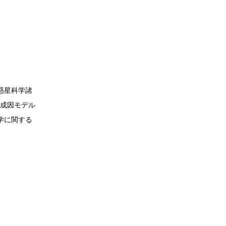
惑星科学諸
の成因モデル
学に関する