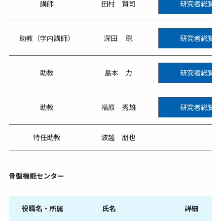
講師
田村 賢司
研究者総覧
助教（学内講師）
深田 聡
研究者総覧
助教
島本 力
研究者総覧
助教
福原 秀雄
研究者総覧
特任助教
波越 朋也
骨盤機能センター
役職名・所属
氏名
詳細